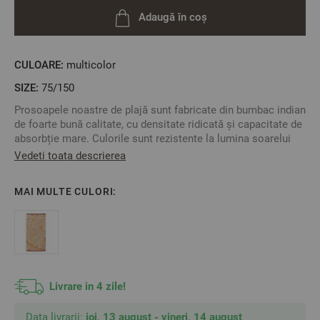
Adaugă în coș
CULOARE:
multicolor
SIZE:
75/150
Prosoapele noastre de plajă sunt fabricate din bumbac indian
de foarte bună calitate, cu densitate ridicată și capacitate de
absorbție mare. Culorile sunt rezistente la lumina soarelui
ceea ce face sa fie un produs excelent pentru dumneavoastră
Vedeti toata descrierea
și familia dumneavoastră
MAI MULTE CULORI:
Material: 100% Bumbac
2
Densitate: 400 gr/m
Mărime: 90/170 cm
Livrare in 4 zile!
**Fotografiile sunt orientative. Poate varia ușor culoarea sau
tonalitatea.
Data livrarii:
joi, 13 august - vineri, 14 august