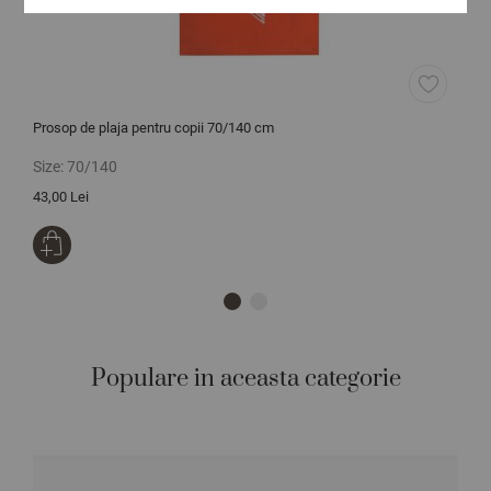
Prosop de plaja pentru copii 70/140 cm
P
Size:
70/140
S
43,00 Lei
0
Populare in aceasta categorie