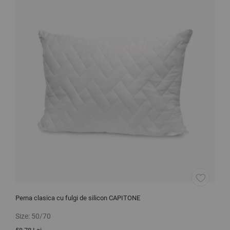
Perna clasica cu fulgi de silicon CAPITONE
P
Size:
50/70
S