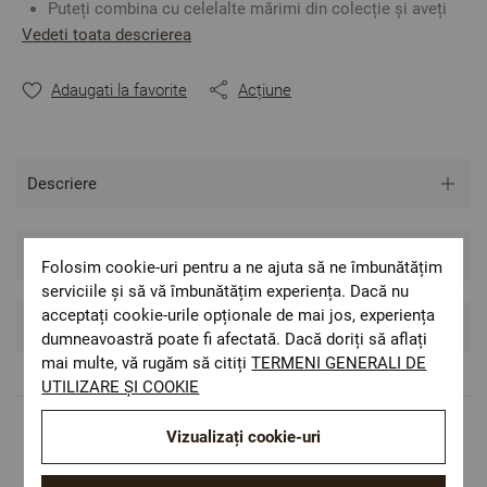
Puteți combina cu celelalte mărimi din colecție și aveți
un set complet de prosoape de baie.
Vedeti toata descrierea
Materialul este foarte bun absorbant.
Pot fi folosite și în bucătărie.
Adaugati la favorite
Acțiune
Material
:
100% Bumbac
2
Densitate
:
450 gr/m
Mărime: 50/80 cm
Culoare
:
Verde
Descriere
** Fotografiile sunt orientative. Poate varia ușor culoarea
sau tonalitatea.
Îngrijire și origine
Folosim cookie-uri pentru a ne ajuta să ne îmbunătățim
serviciile și să vă îmbunătățim experiența. Dacă nu
acceptați cookie-urile opționale de mai jos, experiența
Recenzii si Comentarii
dumneavoastră poate fi afectată. Dacă doriți să aflați
mai multe, vă rugăm să citiți
TERMENI GENERALI DE
UTILIZARE ȘI COOKIE
Vizualizați cookie-uri
Livrare rapida
Costul de livrare este 19.60 lei pe teritoriul