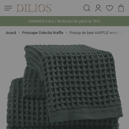
SUMMER SALE | Reduceri de până la 70%!
Skip to Content
Acasă
Prosoape Colectia Waffle
Prosop de baie WAFFLE verde 50/