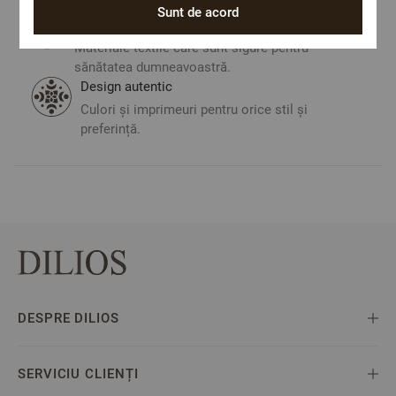
României.
Sunt de acord
ОЕКО-ТЕX STANDARD 100
Materiale textile care sunt sigure pentru
sănătatea dumneavoastră.
Design autentic
Culori și imprimeuri pentru orice stil și
preferință.
DESPRE DILIOS
SERVICIU CLIENȚI