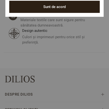
Costul de livrare este 19.60 lei pe teritoriul
Sunt de acord
României.
ОЕКО-ТЕX STANDARD 100
Materiale textile care sunt sigure pentru
sănătatea dumneavoastră.
Design autentic
Culori și imprimeuri pentru orice stil și
preferință.
DESPRE DILIOS