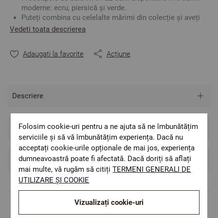
moderne: ecru, piersică și verde.
Puteți combina cu celelalte mărimi din colecție și aveți
un set complet de prosoape de baie.
Vedeti toata descrierea
Materialul este foarte bun absorbant.
Pot fi folosite și în bucătărie.
Adaugati la favorite
Acțiune
Material
:
100% Bumbac
2
Densitate
:
450 gr/m
Mărime: 70/140 cm
Culoare
:
Piersică
Descriere
** Fotografiile sunt orientative. Poate varia ușor culoarea
sau tonalitatea.
Folosim cookie-uri pentru a ne ajuta să ne îmbunătățim
Îngrijire și origine
serviciile și să vă îmbunătățim experiența. Dacă nu
acceptați cookie-urile opționale de mai jos, experiența
dumneavoastră poate fi afectată. Dacă doriți să aflați
Recenzii si Comentarii
mai multe, vă rugăm să citiți
TERMENI GENERALI DE
UTILIZARE ȘI COOKIE
Vizualizați cookie-uri
Livrare rapida