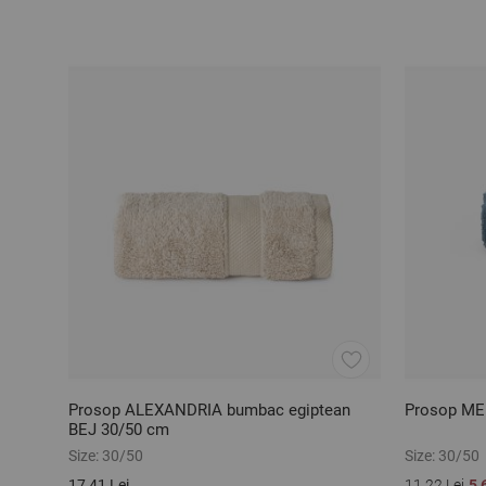
Prosop ALEXANDRIA bumbac egiptean
Prosop ME
BEJ 30/50 cm
Size:
30/50
Size:
30/50
17,41 Lei
11,22 Lei
5,