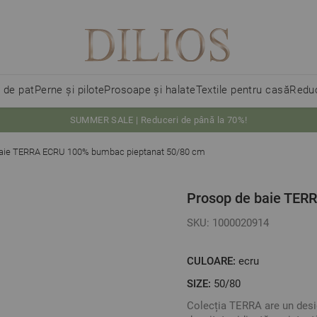
i de pat
Perne și pilote
Prosoape și halate
Textile pentru casă
Reduc
SUMMER SALE | Reduceri de până la 70%!
baie TERRA ECRU 100% bumbac pieptanat 50/80 cm
Prosop de baie TER
SKU: 1000020914
CULOARE:
ecru
SIZE:
50/80
Colecția TERRA are un desi