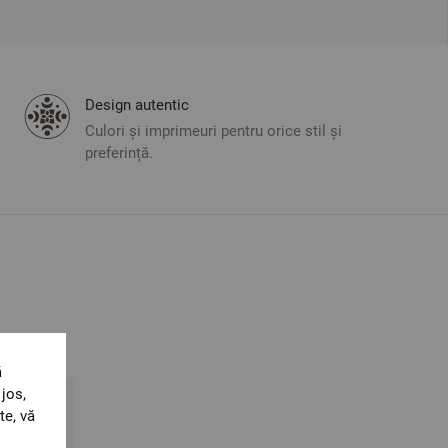
Design autentic
Culori și imprimeuri pentru orice stil și
preferință.
ă
jos,
te, vă