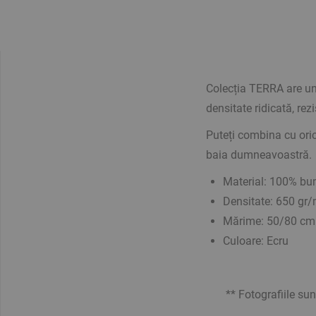
Colecția TERRA are un
densitate ridicată, rezi
Puteți combina cu oric
baia dumneavoastră.
Material: 100% bu
Densitate: 650 gr
Mărime: 50/80 cm
Culoare: Ecru
** Fotografiile sunt 