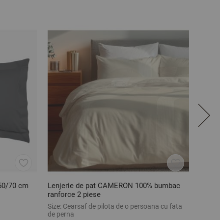
50/70 cm
Lenjerie de pat CAMERON 100% bumbac
Pros
ranforce 2 piese
Size:
Cearsaf de pilota de o persoana cu fata
Size:
5
de perna
36,01 