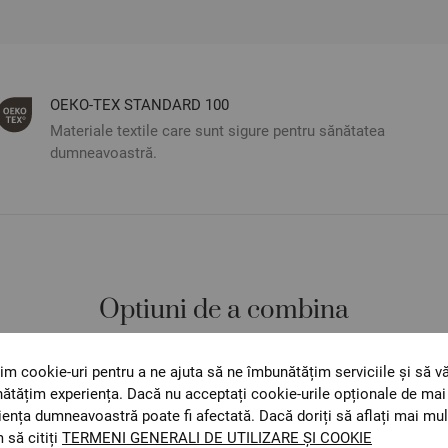
ОЕКО-ТЕX STANDARD 100
Materiale textile care sunt sigure pentru sănătatea
dumneavoastră.
Optiuni de a combina
im cookie-uri pentru a ne ajuta să ne îmbunătățim serviciile și să v
ătățim experiența. Dacă nu acceptați cookie-urile opționale de mai 
iența dumneavoastră poate fi afectată. Dacă doriți să aflați mai mul
 să citiți
TERMENI GENERALI DE UTILIZARE ȘI COOKIE