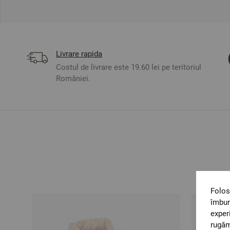
Livrare rapida
Costul de livrare este 19.60 lei pe teritoriul
României.
Folos
îmbun
exper
rugăm