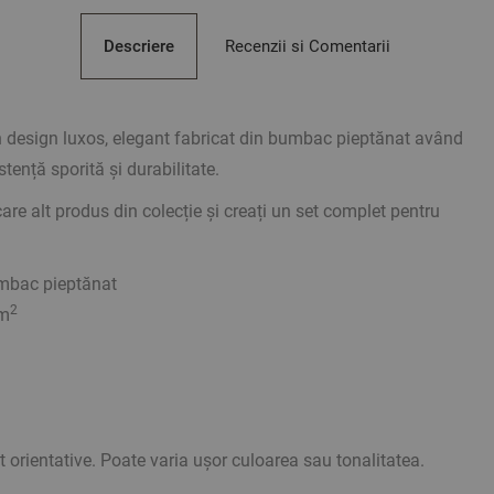
Descriere
Recenzii si Comentarii
 design luxos, elegant fabricat din bumbac pieptănat având
stență sporită și durabilitate.
are alt produs din colecție și creați un set complet pentru
mbac pieptănat
2
/m
orientative. Poate varia ușor culoarea sau tonalitatea.