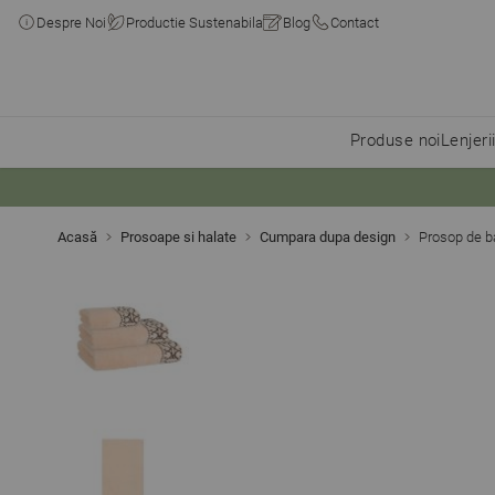
Despre Noi
Productie Sustenabila
Blog
Contact
Produse noi
Lenjeri
Skip to Content
Acasă
Prosoape si halate
Cumpara dupa design
Prosop de 