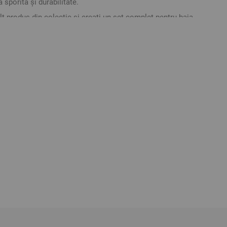
ă sporită și durabilitate.
t produs din colecție și creați un set complet pentru baia
pieptănat
ative. Poate varia ușor culoarea sau tonalitatea.