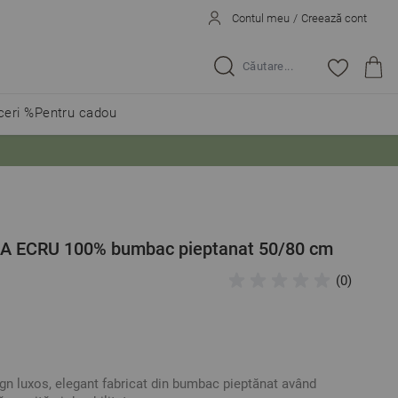
Contul meu
/
Creează cont
Caută...
eri %
Pentru cadou
RA ECRU 100% bumbac pieptanat 50/80 cm
(0)
gn luxos, elegant fabricat din bumbac pieptănat având