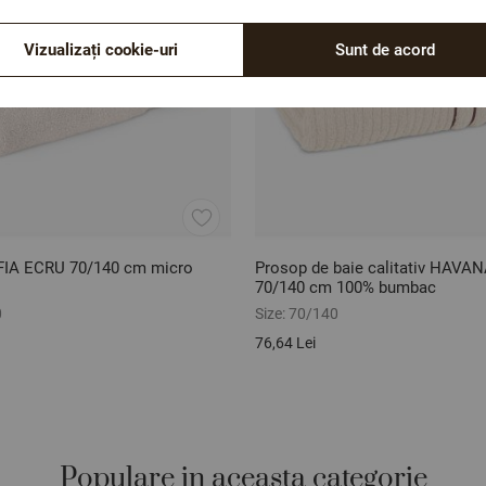
Vizualizați cookie-uri
Sunt de acord
FIA ECRU 70/140 cm micro
Prosop de baie calitativ HAVAN
70/140 cm 100% bumbac
0
Size:
70/140
76,64 Lei
Populare in aceasta categorie