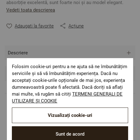
absorbție excelentă, sunt foarte noi și au model elegant.
Vedeti toata descrierea
Atât prosoapele de baie cât și halatele de baie sunt in culori
frumoase, pastelate.
Adaugati la favorite
Acțiune
Puteți combina cu oricare alt produs din colecție și creați un
set complet pentru baia dumneavoastră.
Material: 100% micro bumbac
2
Densitate: 550 gr/m
Descriere
Mărime: 30/50 cm
Culoare: Piersică
Folosim cookie-uri pentru a ne ajuta să ne îmbunătățim
Recenzii si Comentarii
serviciile și să vă îmbunătățim experiența. Dacă nu
acceptați cookie-urile opționale de mai jos, experiența
** Fotografiile sunt orientative. Poate varia ușor culoarea
sau tonalitatea.
dumneavoastră poate fi afectată. Dacă doriți să aflați
mai multe, vă rugăm să citiți
TERMENI GENERALI DE
UTILIZARE ȘI COOKIE
Livrare rapida
Costul de livrare este 19.60 lei pe teritoriul
Vizualizați cookie-uri
României.
ОЕКО-ТЕX STANDARD 100
Sunt de acord
Materiale textile care sunt sigure pentru