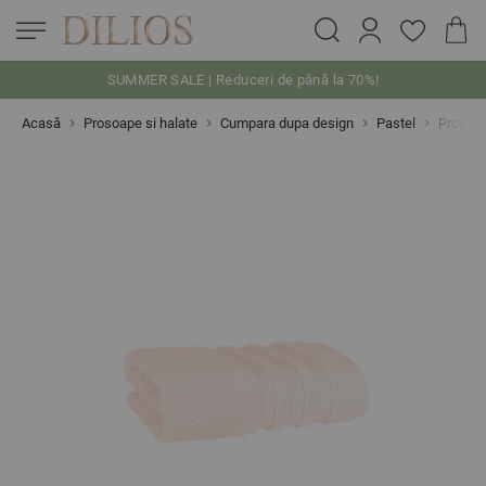
SUMMER SALE | Reduceri de până la 70%!
Skip to Content
Acasă
Prosoape si halate
Cumpara dupa design
Pastel
Prosop