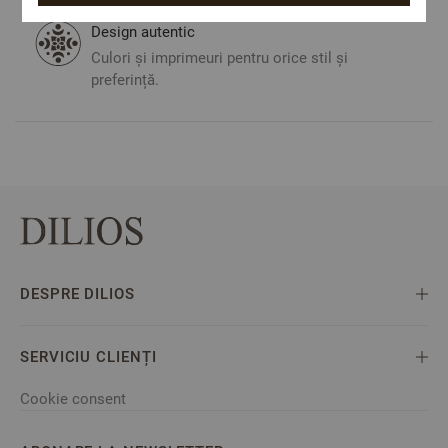
sănătatea dumneavoastră.
Design autentic
Culori și imprimeuri pentru orice stil și
preferință.
DESPRE DILIOS
SERVICIU CLIENȚI
Cookie consent