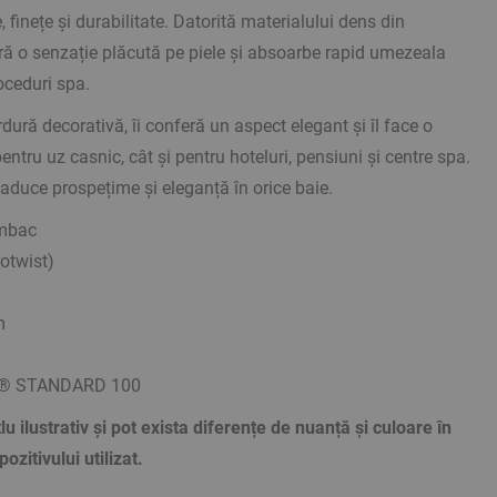
 finețe și durabilitate. Datorită materialului dens din
ă o senzație plăcută pe piele și absoarbe rapid umezeala
oceduri spa.
dură decorativă, îi conferă un aspect elegant și îl face o
pentru uz casnic, cât și pentru hoteluri, pensiuni și centre spa.
aduce prospețime și eleganță în orice baie.
umbac
otwist)
m
EX® STANDARD 100
tlu ilustrativ și pot exista diferențe de nuanță și culoare în
ozitivului utilizat.