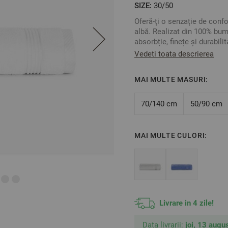
SIZE:
30/50
Oferă-ți o senzație de confo
albă. Realizat din 100% bu
absorbție, finețe și durabil
o senzație plăcută pe piele
Vedeti toata descrierea
spa.
Designul clasic, cu bordură 
MAI MULTE MASURI:
potrivită atât pentru uz casn
albă clasică aduce prospeți
70/140 cm
50/90 cm
Compoziție: 100% bumbac
Fir: Microbumbac (Zerotwis
Densitate: 580 g/m²
MAI MULTE CULORI:
Dimensiune: 30/50 cm
Culoare: Alb
Certificare: OEKO-TEX® S
Fotografiile sunt cu titlu il
de setările dispozitivului uti
Livrare in 4 zile!
Data livrarii:
joi, 13 augus