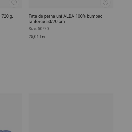
 720 g,
Fata de perna uni ALBA 100% bumbac
Fata 
ranforce 50/70 cm
bumba
Size:
50/70
Size:
5
25,01 Lei
49,62 