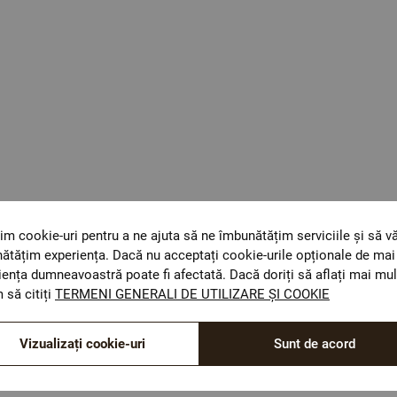
im cookie-uri pentru a ne ajuta să ne îmbunătățim serviciile și să v
ătățim experiența. Dacă nu acceptați cookie-urile opționale de mai 
iența dumneavoastră poate fi afectată. Dacă doriți să aflați mai mul
 să citiți
TERMENI GENERALI DE UTILIZARE ȘI COOKIE
ОЕКО-ТЕX STANDARD 100
Materiale textile care sunt sigure pentru sănătatea
Vizualizați cookie-uri
Sunt de acord
dumneavoastră.