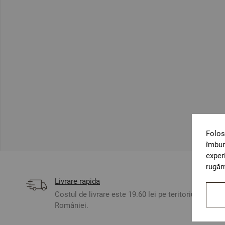
Folos
îmbun
exper
rugăm
Livrare rapida
Costul de livrare este 19.60 lei pe teritoriul
României.