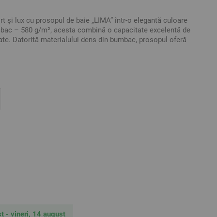
rt și lux cu prosopul de baie „LIMA” într-o elegantă culoare
mbac – 580 g/m², acesta combină o capacitate excelentă de
itate. Datorită materialului dens din bumbac, prosopul oferă
 și absoarbe rapid umezeala după baie, duș sau proceduri
decorativă, îi conferă un aspect elegant și îl face o alegere
ic, cât și pentru hoteluri, pensiuni și centre spa. Culoarea
me și eleganță în orice baie.
t)
TANDARD 100
ustrativ și pot exista diferențe de nuanță și culoare în funcție
lizat.
t - vineri, 14 august