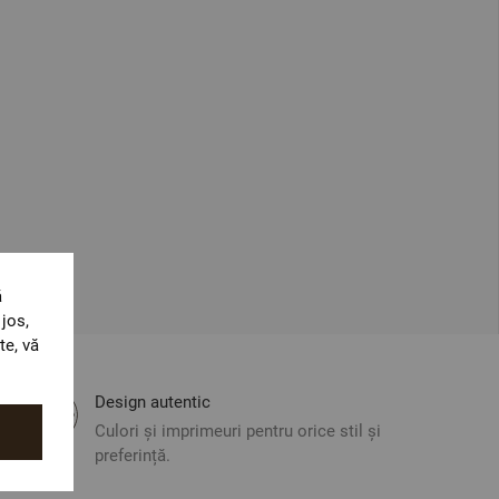
ă
jos,
te, vă
Design autentic
Culori și imprimeuri pentru orice stil și
preferință.