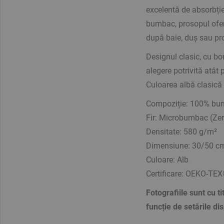
excelentă de absorbție,
bumbac, prosopul ofer
după baie, duș sau pr
Designul clasic, cu bor
alegere potrivită atât 
Culoarea albă clasică 
Compoziție: 100% b
Fir: Microbumbac (Zer
Densitate: 580 g/m²
Dimensiune: 30/50 c
Culoare: Alb
Certificare: OEKO-T
Fotografiile sunt cu ti
funcție de setările disp