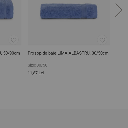
U, 50/90cm
Prosop de baie LIMA ALBASTRU, 30/50cm
Proso
Size:
30/50
Size:
7
11,87 Lei
71,77 