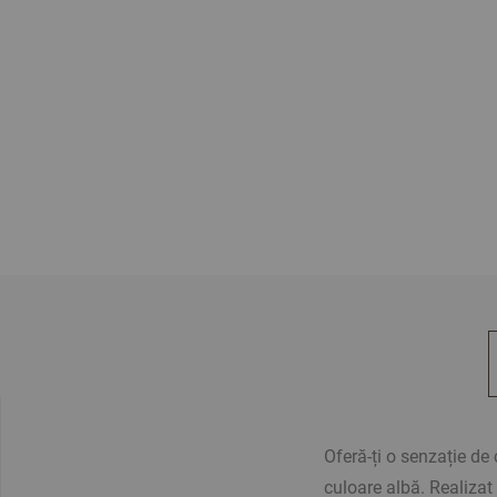
Oferă-ți o senzație de
culoare albă. Realiz