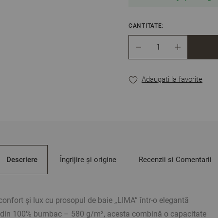
CANTITATE:
Cantitate
Adaugati la favorite
Descriere
Îngrijire și origine
Recenzii si Comentarii
 confort și lux cu prosopul de baie „LIMA” într-o elegantă
at din 100% bumbac – 580 g/m², acesta combină o capacitate