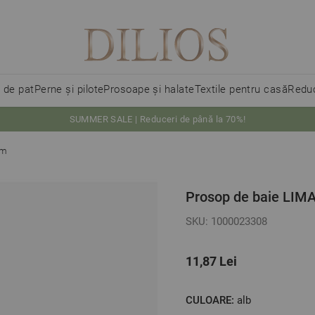
i de pat
Perne și pilote
Prosoape și halate
Textile pentru casă
Reduc
SUMMER SALE | Reduceri de până la 70%!
cm
Prosop de baie LIM
SKU: 1000023308
11,87 Lei
CULOARE:
alb