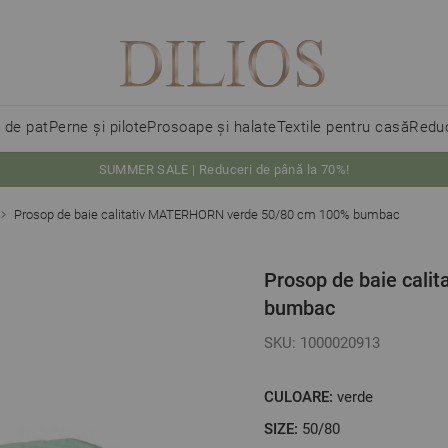
i de pat
Perne și pilote
Prosoape și halate
Textile pentru casă
Reduc
SUMMER SALE | Reduceri de până la 70%!
Prosop de baie calitativ MATERHORN verde 50/80 cm 100% bumbac
Prosop de baie cal
bumbac
SKU: 1000020913
CULOARE:
verde
SIZE:
50/80