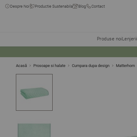
Despre Noi
Productie Sustenabila
Blog
Contact
Produse noi
Lenjeri
Skip to Content
Acasă
Prosoape si halate
Cumpara dupa design
Matterhorn