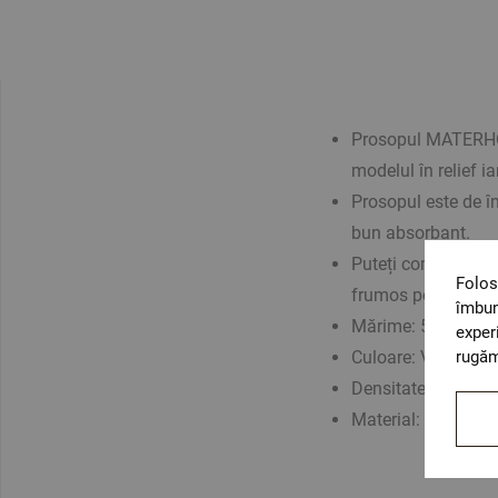
Prosopul MATERHOR
modelul în relief i
Prosopul este de în
bun absorbant.
Puteți combina cu 
Folos
frumos pentru bai
îmbun
Mărime: 50/80 cm
exper
Culoare: Verde
rugăm
Densitate: 630 gr
Material: 100% B