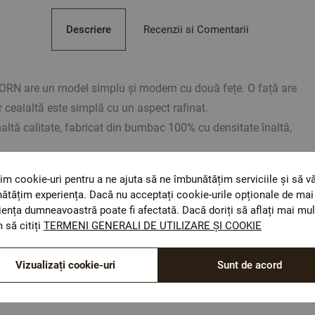
Descriere
Recenzii si Comentarii
N are un model simplu și modern cu două fețe. O față are
ar cealaltă este simplă cu un aspect rafinat.
altă calitate, fabricat din bumbac 100% cu densitate înaltă,
celelalte mărimi din această serie și crea un complect foarte
im cookie-uri pentru a ne ajuta să ne îmbunătățim serviciile și să v
a dumneravoastră.
ătățim experiența. Dacă nu acceptați cookie-urile opționale de mai 
iența dumneavoastră poate fi afectată. Dacă doriți să aflați mai mul
 să citiți
TERMENI GENERALI DE UTILIZARE ȘI COOKIE
2
/m
Vizualizați cookie-uri
Sunt de acord
umbac