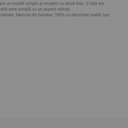
 un model simplu și modern cu două fețe. O față are
laltă este simplă cu un aspect rafinat.
calitate, fabricat din bumbac 100% cu densitate înaltă, bun
alte mărimi din această serie și crea un complect foarte
neravoastră.
entative. Poate varia ușor culoarea sau tonalitatea.