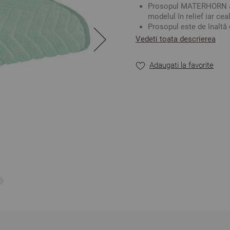
Prosopul MATERHORN are
modelul în relief iar cea
Prosopul este de înaltă 
absorbant.
Vedeti toata descrierea
Puteți combina cu celel
frumos pentru baia dum
Adaugati la favorite
Mărime: 50/80 cm
Culoare: Verde
2
Densitate: 630 gr/m
Material: 100% Bumbac
** Fotografiile sunt ori