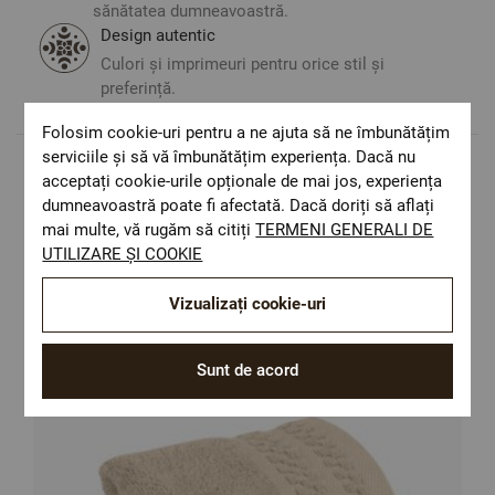
sănătatea dumneavoastră.
Design autentic
Culori și imprimeuri pentru orice stil și
preferință.
Folosim cookie-uri pentru a ne ajuta să ne îmbunătățim
serviciile și să vă îmbunătățim experiența. Dacă nu
acceptați cookie-urile opționale de mai jos, experiența
Populare in aceasta categorie
dumneavoastră poate fi afectată. Dacă doriți să aflați
mai multe, vă rugăm să citiți
TERMENI GENERALI DE
UTILIZARE ȘI COOKIE
Vizualizați cookie-uri
Sunt de acord