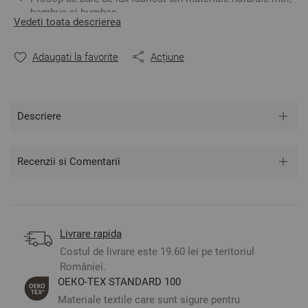
bambus și bumbac.
Vedeti toata descrierea
Fibrele de bambus au proprietăți antibacteriene și o
capacitate de absorbție mare.
Puteți combina cu celelalte mărimi din colecție și aveți
Adaugati la favorite
Acțiune
un set complet de prosoape de baie.
Culoare
:
Verde Deschis
Descriere
Material
:
50% bambus - 50% bumbac
2
Densitate
:
550 gr/m
Recenzii si Comentarii
Mărime
:
30/50 cm
** Fotografiile sunt orientative. Poate varia ușor culoarea sau
tonalitatea.
Livrare rapida
Costul de livrare este 19.60 lei pe teritoriul
României.
ОЕКО-ТЕX STANDARD 100
Materiale textile care sunt sigure pentru