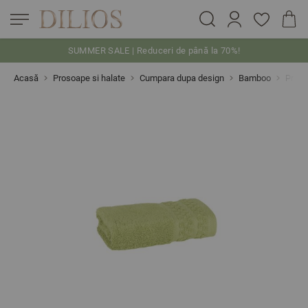
SUMMER SALE | Reduceri de până la 70%!
Skip to Content
Acasă
Prosoape si halate
Cumpara dupa design
Bamboo
Proso