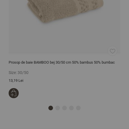
Prosop de baie BAMBOO bej 30/50 cm 50% bambus 50% bumbac
L
Size:
30/50
S
13,19 Lei
2