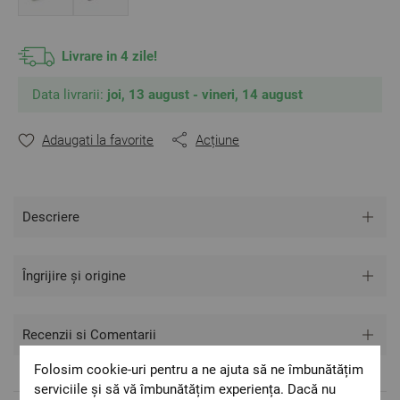
Livrare in 4 zile!
Data livrarii:
joi, 13 august - vineri, 14 august
Adaugati la favorite
Acțiune
Descriere
Îngrijire și origine
Recenzii si Comentarii
Folosim cookie-uri pentru a ne ajuta să ne îmbunătățim
serviciile și să vă îmbunătățim experiența. Dacă nu