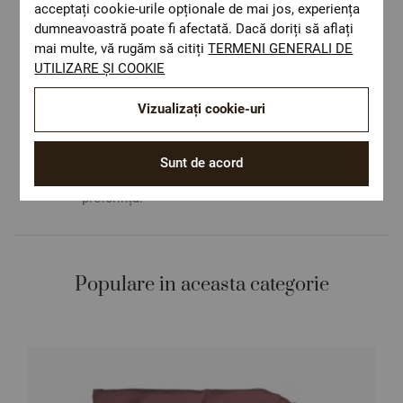
acceptați cookie-urile opționale de mai jos, experiența
dumneavoastră poate fi afectată. Dacă doriți să aflați
Livrare rapida
mai multe, vă rugăm să citiți
TERMENI GENERALI DE
Costul de livrare este 19.60 lei pe teritoriul
UTILIZARE ȘI COOKIE
României.
ОЕКО-ТЕX STANDARD 100
Vizualizați cookie-uri
Materiale textile care sunt sigure pentru
sănătatea dumneavoastră.
Design autentic
Sunt de acord
Culori și imprimeuri pentru orice stil și
preferință.
Populare in aceasta categorie