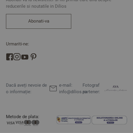
reducerile si noutatile in Dilios
Abonati-va
Urmariti-ne:
Dacă aveți nevoie de
e-mail:
Fotograf
o informație:
info@dilios.ro
partener:
Metode de plata: