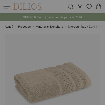
SUMMER SALE | Reduceri de până la 70%!
Skip to Content
Acasă
Prosoape
Material si Densitate
Microbumbac / Zero Twist