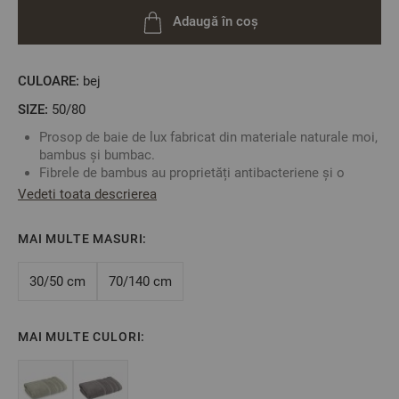
Adaugă în coș
CULOARE:
bej
SIZE:
50/80
Prosop de baie de lux fabricat din materiale naturale moi,
bambus și bumbac.
Fibrele de bambus au proprietăți antibacteriene și o
capacitate de absorbție mare.
Vedeti toata descrierea
Puteți combina cu celelalte mărimi din colecție și aveți
un set complet de prosoape de baie.
MAI MULTE MASURI:
Culoare
:
Bej
30/50 cm
70/140 cm
Material
:
50% bambus - 50% bumbac
2
Densitate
:
550 gr/m
Mărime
:
50/80 cm
MAI MULTE CULORI:
** Fotografiile sunt orientative. Poate varia ușor culoarea sau
tonalitatea.