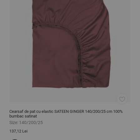
Cearsaf de pat cu elastic SATEEN GINGER 140/200/25 cm 100%
P
bumbac satinat
Size:
140/200/25
S
137,12 Lei
9