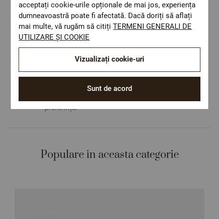
acceptați cookie-urile opționale de mai jos, experiența
dumneavoastră poate fi afectată. Dacă doriți să aflați
Livrare rapida
mai multe, vă rugăm să citiți
TERMENI GENERALI DE
Costul de livrare este 19.60 lei pe teritoriul
UTILIZARE ȘI COOKIE
României.
ОЕКО-ТЕX STANDARD 100
Vizualizați cookie-uri
Materiale textile care sunt sigure pentru
sănătatea dumneavoastră.
Design autentic
Sunt de acord
Culori și imprimeuri pentru orice stil și
preferință.
Populare in aceasta categorie