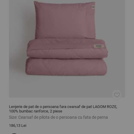
Lenjerie de pat de o persoana fara cearsaf de pat LAGOM ROZE,
P
100% bumbac ranforce, 2 piese
Size:
Cearsaf de pilota de o persoana cu fata de perna
S
186,13 Lei
1