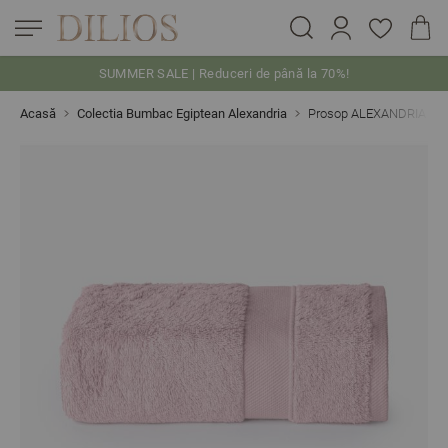
SUMMER SALE | Reduceri de până la 70%!
Skip to Content
Acasă
Colectia Bumbac Egiptean Alexandria
Prosop ALEXANDRIA bum