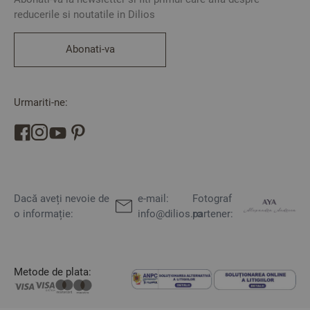
reducerile si noutatile in Dilios
Abonati-va
Urmariti-ne:
Dacă aveți nevoie de
e-mail:
Fotograf
o informație:
info@dilios.ro
partener:
Metode de plata: