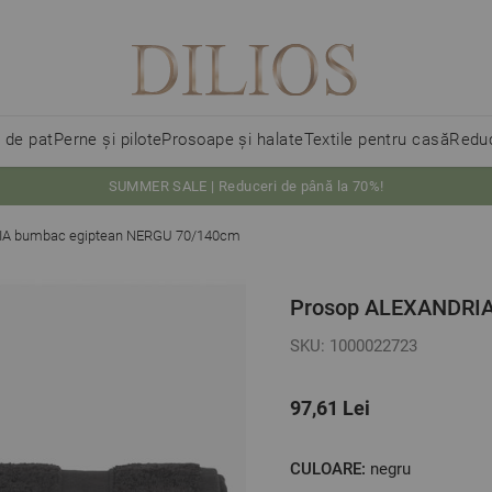
i de pat
Perne și pilote
Prosoape și halate
Textile pentru casă
Reduc
SUMMER SALE | Reduceri de până la 70%!
IA bumbac egiptean NERGU 70/140cm
Prosop ALEXANDRIA
SKU: 1000022723
97,61 Lei
CULOARE:
negru