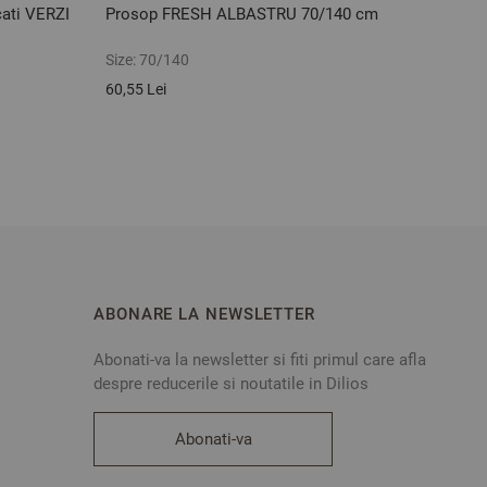
cati VERZI
Prosop FRESH ALBASTRU 70/140 cm
Cears
ALBA
Size:
70/140
Size:
1
60,55 Lei
103,06
ABONARE LA NEWSLETTER
Abonati-va la newsletter si fiti primul care afla
despre reducerile si noutatile in Dilios
Abonati-va