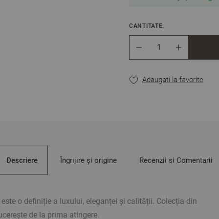
Culoare: Negru
CANTITATE:
** Fotografiile sunt orient
Cantitate
Adaugati la favorite
Descriere
Îngrijire și origine
Recenzii si Comentarii
e o definiție a luxului, eleganței și calității. Colecția din
cerește de la prima atingere.