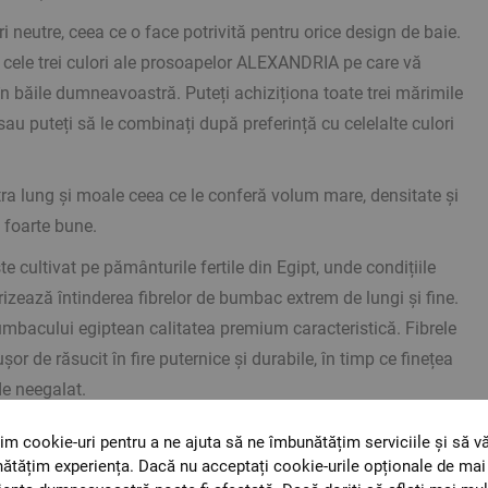
ori neutre, ceea ce o face potrivită pentru orice design de baie.
t cele trei culori ale prosoapelor ALEXANDRIA pe care vă
 în băile dumneavoastră. Puteți achiziționa toate trei mărimile
sau puteți să le combinați după preferință cu celelalte culori
tra lung și moale ceea ce le conferă volum mare, densitate și
 foarte bune.
 cultivat pe pământurile fertile din Egipt, unde condițiile
orizează întinderea fibrelor de bumbac extrem de lungi și fine.
umbacului egiptean calitatea premium caracteristică. Fibrele
șor de răsucit în fire puternice și durabile, în timp ce finețea
de neegalat.
im cookie-uri pentru a ne ajuta să ne îmbunătățim serviciile și să v
ătățim experiența. Dacă nu acceptați cookie-urile opționale de mai 
umbac