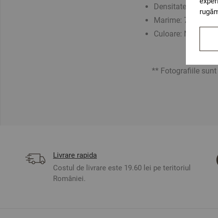
exper
Densitate: 630 gr
rugăm
Marime: 70х140 
Culoare: Negru
** Fotografiile sunt o
Livrare rapida
Costul de livrare este 19.60 lei pe teritoriul
României.