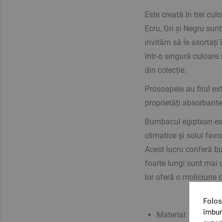
Este creată în trei cul
Ecru, Gri și Negru sun
invităm să le asortați
într-o singură culoare 
din colecție.
Prosoapele au firul ex
proprietăți absorbante
Bumbacul egiptean este
climatice și solul fav
Acest lucru conferă b
foarte lungi sunt mai u
lor oferă o moliciune 
Folos
îmbun
Material: 100% b