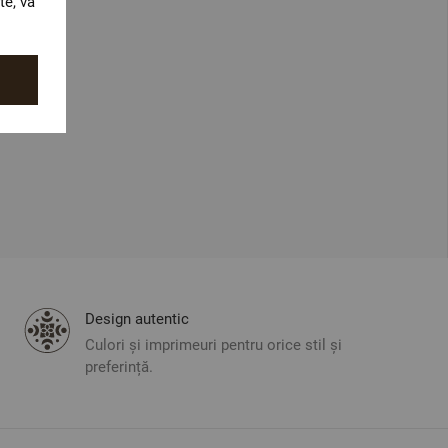
te, vă
Design autentic
Culori și imprimeuri pentru orice stil și
preferință.