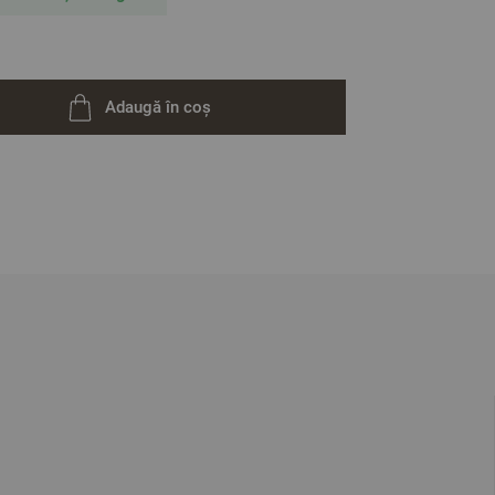
ative. Poate varia ușor culoarea sau tonalitatea.
Adaugă în coș