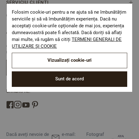
SERVICIU CLIENȚI
Folosim cookie-uri pentru a ne ajuta să ne îmbunătățim
Cookie consent
serviciile și să vă îmbunătățim experiența. Dacă nu
acceptați cookie-urile opționale de mai jos, experiența
ABONARE LA NEWSLETTER
dumneavoastră poate fi afectată. Dacă doriți să aflați
mai multe, vă rugăm să citiți
TERMENI GENERALI DE
Abonati-va la newsletter si fiti primul care afla despre
UTILIZARE ȘI COOKIE
reducerile si noutatile in Dilios
Vizualizați cookie-uri
Abonati-va
Sunt de acord
Urmariti-ne:
Dacă aveți nevoie de
e-mail:
Fotograf