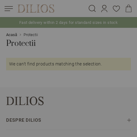
Fast delivery within 2 days for standard sizes in stock
Skip to Content
Acasă
Protectii
Protectii
We can't find products matching the selection.
DESPRE DILIOS