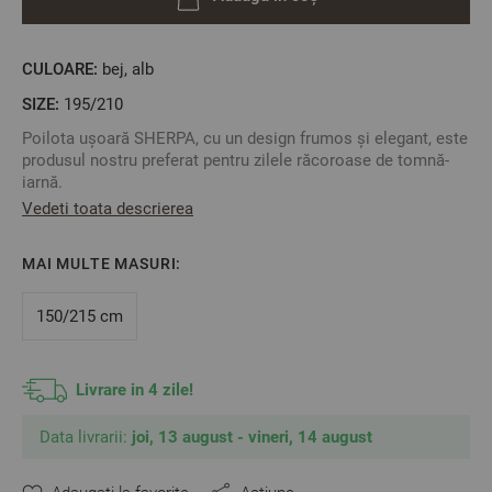
CULOARE:
bej, alb
SIZE:
195/210
Poilota ușoară SHERPA, cu un design frumos și elegant, este
produsul nostru preferat pentru zilele răcoroase de tomnă-
iarnă.
Vedeti toata descrierea
Una din părți este bej, matlasată, cu etichetă luxoasă din
piele maro iar cea de-a doua parte este albă, pufoasă.
Această pilotă este foarte moale, călduroasă și extrem de
MAI MULTE MASURI:
ușoară.
150/215 cm
Material: 100% poliester
2
Umplutură:
Vată siliconată 100% poliester 200 gr/m
Livrare in 4 zile!
Marime: 195/210 cm
Data livrarii:
joi, 13 august - vineri, 14 august
** Fotografiile sunt orientative. Poate varia ușor culoarea sau
tonalitatea.