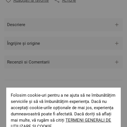
Adaugati la favorite
Acțiune
Descriere
Îngrijire și origine
Recenzii si Comentarii
Livrare rapida
Folosim cookie-uri pentru a ne ajuta să ne îmbunătățim
Costul de livrare este 19.60 lei pe teritoriul
serviciile și să vă îmbunătățim experiența. Dacă nu
României.
acceptați cookie-urile opționale de mai jos, experiența
ОЕКО-ТЕX STANDARD 100
dumneavoastră poate fi afectată. Dacă doriți să aflați
Materiale textile care sunt sigure pentru
mai multe, vă rugăm să citiți
TERMENI GENERALI DE
sănătatea dumneavoastră.
UTILIZARE ȘI COOKIE