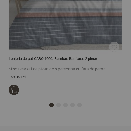
Lenjeria de pat CABO 100% Bumbac Ranforce 2 piese
L
3
Size:
Cearsaf de pilota de o persoana cu fata de perna
S
158,95 Lei
1