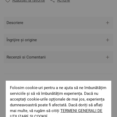
Adaugati la favorite
Acțiune
Descriere
Îngrijire și origine
Recenzii si Comentarii
Livrare rapida
Folosim cookie-uri pentru a ne ajuta să ne îmbunătățim
Costul de livrare este 19.60 lei pe teritoriul
serviciile și să vă îmbunătățim experiența. Dacă nu
României.
acceptați cookie-urile opționale de mai jos, experiența
ОЕКО-ТЕX STANDARD 100
dumneavoastră poate fi afectată. Dacă doriți să aflați
Materiale textile care sunt sigure pentru
mai multe, vă rugăm să citiți
TERMENI GENERALI DE
sănătatea dumneavoastră.
UTILIZARE ȘI COOKIE