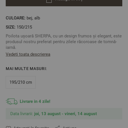
CULOARE:
bej, alb
SIZE:
150/215
Poilota ușoară SHERPA, cu un design frumos și elegant, este
produsul nostru preferat pentru zilele răcoroase de tomnă-
iarnă.
Vedeti toata descrierea
Una din părți este bej, matlasată, cu etichetă luxoasă din
piele maro iar cea de-a doua parte este albă, pufoasă.
Această pilotă este foarte moale, călduroasă și extrem de
MAI MULTE MASURI:
ușoară.
195/210 cm
Material: 100% poliester
2
Umplutură:
Vată siliconată 100% poliester 200 gr/m
Livrare in 4 zile!
Marime: 150/210 cm
Data livrarii:
joi, 13 august - vineri, 14 august
** Fotografiile sunt orientative. Poate varia ușor culoarea sau
tonalitatea.