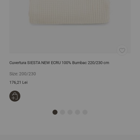
Cuvertura SIESTA NEW ECRU 100% Bumbac 220/230 cm
H
Size:
200/230
S
176,21 Lei
1