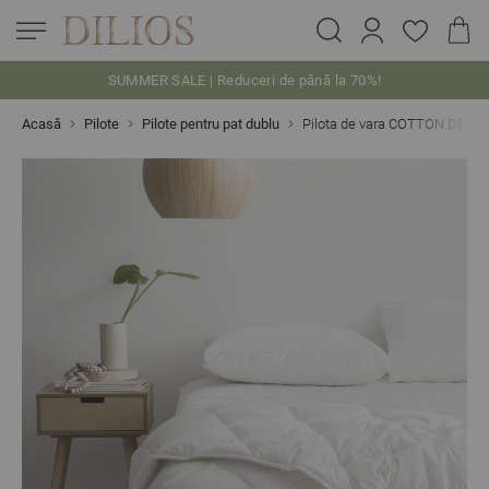
SUMMER SALE | Reduceri de până la 70%!
Skip to Content
Acasă
Pilote
Pilote pentru pat dublu
Pilota de vara COTTON DELU