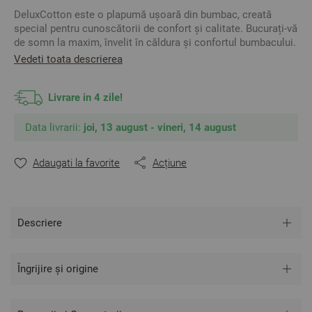
DeluxCotton este o plapumă ușoară din bumbac, creată
special pentru cunoscătorii de confort și calitate. Bucurați-vă
de somn la maxim, învelit în căldura și confortul bumbacului.
Material respirabil și antibacterian în care nu transpirați dar
Vedeti toata descrierea
în care aveți un mediu de dormit igienic.
Livrare in 4 zile!
- Antibacteriană
- Antialergică
Data livrarii:
joi, 13 august - vineri, 14 august
- Respirabilă
Adaugati la favorite
Acțiune
Mărine:
195/210 cm
Material:
Descriere
Față de pilotă:
100% Bumbac Ranforce
Umplutură:
Fulgi de silicon 100% poliester
Îngrijire și origine
2
Gramaj: 150 gr/m