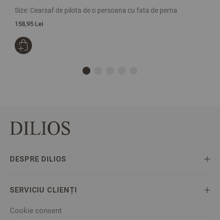
b
Size:
Cearsaf de pilota de o persoana cu fata de perna
S
158,95 Lei
1
DESPRE DILIOS
SERVICIU CLIENȚI
Cookie consent