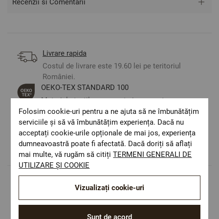
Recenzii si Comentarii
** Fotografiile sunt orientative. Poate varia ușor culoarea
sau tonalitatea.
Livrare rapida
Costul de livrare este 19.60 lei pe teritoriul
României.
ОЕКО-ТЕX STANDARD 100
Materiale textile care sunt sigure pentru
sănătatea dumneavoastră.
Folosim cookie-uri pentru a ne ajuta să ne îmbunătățim
Design autentic
serviciile și să vă îmbunătățim experiența. Dacă nu
acceptați cookie-urile opționale de mai jos, experiența
Culori și imprimeuri pentru orice stil și
dumneavoastră poate fi afectată. Dacă doriți să aflați
preferință.
mai multe, vă rugăm să citiți
TERMENI GENERALI DE
UTILIZARE ȘI COOKIE
Vizualizați cookie-uri
Populare in aceasta categorie
Sunt de acord