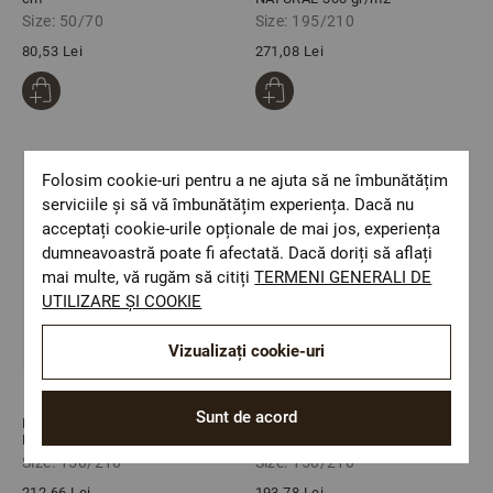
Size: 50/70
Size: 195/210
80,53 Lei
271,08 Lei
Folosim cookie-uri pentru a ne ajuta să ne îmbunătățim
serviciile și să vă îmbunătățim experiența. Dacă nu
acceptați cookie-urile opționale de mai jos, experiența
dumneavoastră poate fi afectată. Dacă doriți să aflați
mai multe, vă rugăm să citiți
TERMENI GENERALI DE
UTILIZARE ȘI COOKIE
Vizualizați cookie-uri
Sunt de acord
Pilota de iarna 150/210
Pilota de vara 150/210
NATURAL 300 gr/m2
NATURAL 150 gr/m2
Size: 150/210
Size: 150/210
212,66 Lei
193,78 Lei