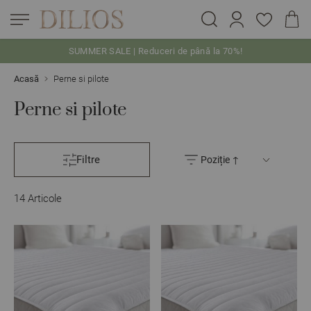
SUMMER SALE | Reduceri de până la 70%!
Skip to Content
Acasă
Perne si pilote
Perne si pilote
Filtre
14
Articole