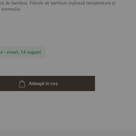
ut de bambus. Fibrele de bambus reglează temperatura și
 somnului.
le / Medie /
Tare
tă din cel mai înalt punct fără a aplica presiune/
 pernă: Da
t - vineri, 14 august
mbus 65% Poliester
 de memorie 30% Spuma de poliester
ative. Poate varia ușor culoarea sau tonalitatea.
Adaugă în coș