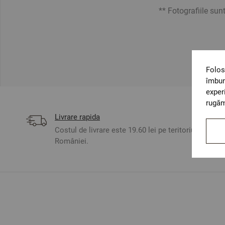
** Fotografiile sunt o
Folos
îmbun
exper
rugăm
Livrare rapida
Costul de livrare este 19.60 lei pe teritoriul
României.