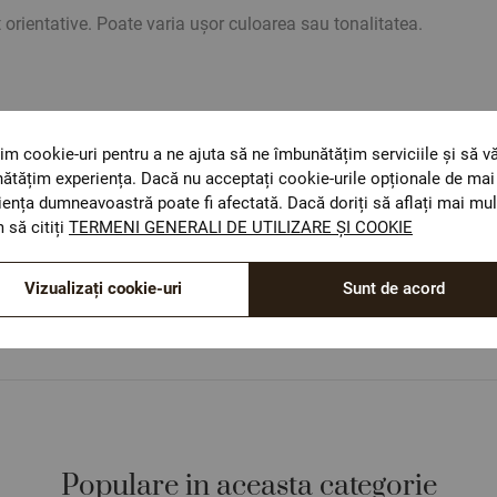
rientative. Poate varia ușor culoarea sau tonalitatea.
im cookie-uri pentru a ne ajuta să ne îmbunătățim serviciile și să v
ătățim experiența. Dacă nu acceptați cookie-urile opționale de mai 
iența dumneavoastră poate fi afectată. Dacă doriți să aflați mai mul
 să citiți
TERMENI GENERALI DE UTILIZARE ȘI COOKIE
ОЕКО-ТЕX STANDARD 100
Materiale textile care sunt sigure pentru sănătatea
Vizualizați cookie-uri
Sunt de acord
dumneavoastră.
Populare in aceasta categorie