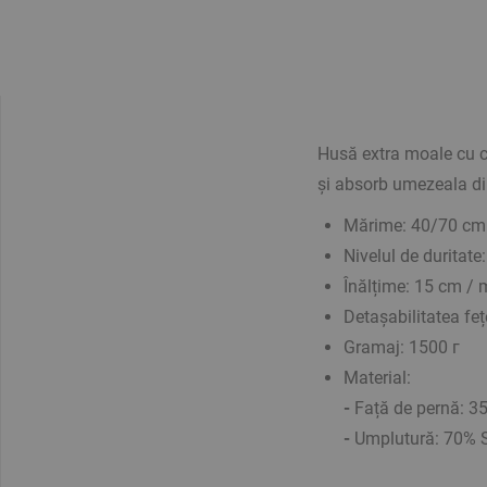
Husă extra moale cu 
și absorb umezeala di
Mărime: 40/70 cm
Nivelul de duritat
Înălțime: 15 cm / 
Detașabilitatea feț
Gramaj: 1500 г
Material:
-
Față de pernă:
35
-
Umplutură: 70% 