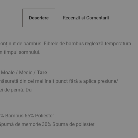
Descriere
Recenzii si Comentarii
conținut de bambus. Fibrele de bambus reglează temperatura
n timpul somnului.
e: Moale / Medie /
Tare
măsurată din cel mai înalt punct fără a aplica presiune/
ei de pernă: Da
% Bambus 65% Poliester
Spumă de memorie 30% Spuma de poliester