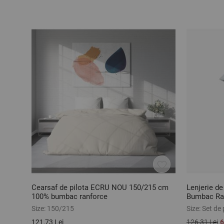
Cearsaf de pilota ECRU NOU 150/215 cm
Lenjerie d
100% bumbac ranforce
Bumbac Ran
Size:
150/215
Size:
Set de 
121,73 Lei
126,31 Lei
6