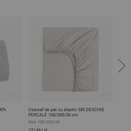
00%
Cearsaf de pat cu elastic GRI DESCHIS
Cears
PERCALE 100/200/30 cm
HUNTE
satina
Size:
100/200/30
Size:
1
131,66 Lei
120,19