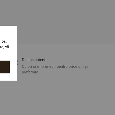
ă
jos,
te, vă
Design autentic
Culori și imprimeuri pentru orice stil și
preferință.