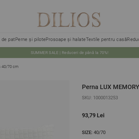
i de pat
Perne și pilote
Prosoape și halate
Textile pentru casă
Reduc
SUMMER SALE | Reduceri de până la 70%!
 40/70 cm
Perna LUX MEMORY 
SKU: 1000013253
93,79 Lei
SIZE:
40/70