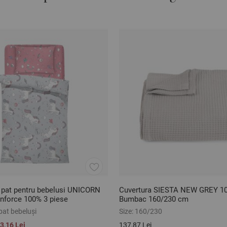
e pat pentru bebelusi UNICORN
Cuvertura SIESTA NEW GREY 1
force 100% 3 piese
Bumbac 160/230 cm
pat bebeluși
Size:
160/230
3,16 Lei
137,87 Lei