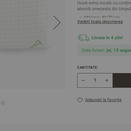
Husă extra moale cu conțin
absorb umezeala din timpul
Mărime: 40/70 cm
Vedeti toata descrierea
Nivelul de duritate: Moa
Înălțime: 15 cm / măsura
Detașabilitatea feței de
Livrare in 4 zile!
Gramaj: 1500 г
Material:
Data livrarii:
joi, 13 augus
-
Față de pernă:
35% Ba
-
Umplutură: 70% Spumă
CANTITATE:
** Fotografiile sunt orient
Cantitate
Adaugati la favorite