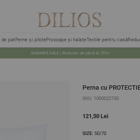
i de pat
Perne și pilote
Prosoape și halate
Textile pentru casă
Reduc
SUMMER SALE | Reduceri de până la 70%!
Perna cu PROTECTIE
SKU: 1000022730
121,50 Lei
SIZE:
50/70