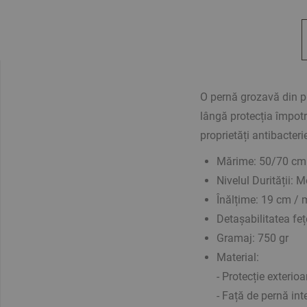
O pernă grozavă din pu
lângă protecția împotri
proprietăți antibacteri
Mărime: 50/70 cm
Nivelul Durității: 
Înălțime: 19 cm / 
Detașabilitatea feț
Gramaj: 750 gr
Material:
- Protecție exterio
- Față de pernă int