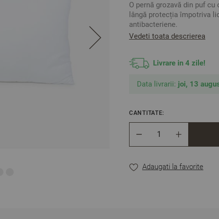
O pernă grozavă din puf cu 
lângă protecția împotriva lic
antibacteriene.
Vedeti toata descrierea
Mărime: 50/70 cm
Nivelul Durității: Moale
Înălțime: 19 cm / măsura
Livrare in 4 zile!
Detașabilitatea feței de
Gramaj: 750 gr
Data livrarii:
joi, 13 augus
Material:
- Protecție exterioară: 
- Față de pernă interioar
CANTITATE:
- Umplutură:
100% 3D Ful
Cantitate
** Fotografiile sunt ori
Adaugati la favorite