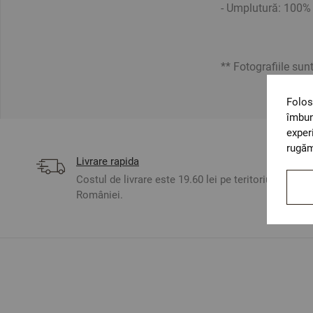
- Umplutură:
100% 
** Fotografiile sun
Folos
îmbun
exper
rugăm
Livrare rapida
Costul de livrare este 19.60 lei pe teritoriul
României.