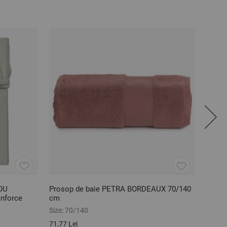
NOU
Prosop de baie PETRA BORDEAUX 70/140
Cears
nforce
cm
100% 
Size:
70/140
Size:
1
71,77 Lei
74,23 