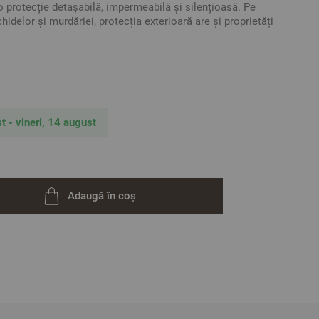
o protecție detașabilă, impermeabilă și silențioasă. Pe
hidelor și murdăriei, protecția exterioară are și proprietăți
 /
Medie
/ Tare
tă din cel mai înalt punct fără a aplica presiune/
 pernă: Da
t - vineri, 14 august
100% Poliester
ă:
100% Poliester
gi de Silicon
Adaugă în coș
entative. Poate varia ușor culoarea sau tonalitatea.