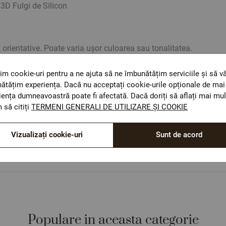
3D Fulgi de Silicon
t orientative. Poate varia ușor culoarea sau tonalitatea.
im cookie-uri pentru a ne ajuta să ne îmbunătățim serviciile și să v
ătățim experiența. Dacă nu acceptați cookie-urile opționale de mai 
iența dumneavoastră poate fi afectată. Dacă doriți să aflați mai mul
 să citiți
TERMENI GENERALI DE UTILIZARE ȘI COOKIE
ОЕКО-ТЕX STANDARD 100
Materiale textile care sunt sigure pentru sănătatea
Vizualizați cookie-uri
Sunt de acord
dumneavoastră.
Populare in aceasta categorie