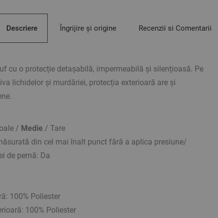
Descriere
Îngrijire și origine
Recenzii si Comentarii
f cu o protecție detașabilă, impermeabilă și silențioasă. Pe
va lichidelor și murdăriei, protecția exterioară are și
ene.
Moale /
Medie
/ Tare
măsurată din cel mai înalt punct fără a aplica presiune/
ei de pernă: Da
ară: 100% Poliester
erioară:
100% Poliester