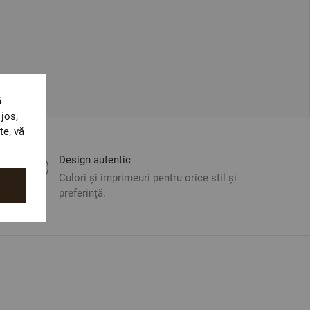
ă
jos,
te, vă
Design autentic
Culori și imprimeuri pentru orice stil și
preferință.