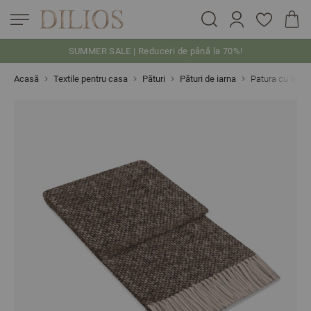
SUMMER SALE | Reduceri de până la 70%!
Skip to Content
Acasă
Textile pentru casa
Pături
Pături de iarna
Patura cu lan