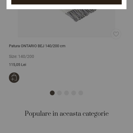
Patura ONTARIO BEJ 140/200 cm
C
Size:
140/200
S
115,05 Lei
1
Populare in aceasta categorie