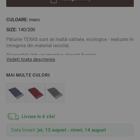
CULOARE:
maro
SIZE:
140/200
Păturile TEXAS sunt de înaltă calitate, ecologice - realizate în
întregime din material reciclat.
Disponibile într-un amestec elegant franjuri.
Vedeti toata descrierea
Moale și confortabilă, potrivită atât pentru zilele reci de
iarnă, cât și pentru vară.
MAI MULTE CULORI:
O poți folosi pentru a te înveli în timp ce vizionezi filmul tău
preferat sau doar ca o pătură cu care să te învelești când te
odihnești.
Material: 20% lâna, 40% poliester, 40% acril
Mărime: 140/200 cm / mărimea include franjurii /
Culoare: maro
Livrare in 4 zile!
Data livrarii:
joi, 13 august - vineri, 14 august
** Fotografiile sunt orientative. Poate varia ușor culoarea sau
tonalitatea.