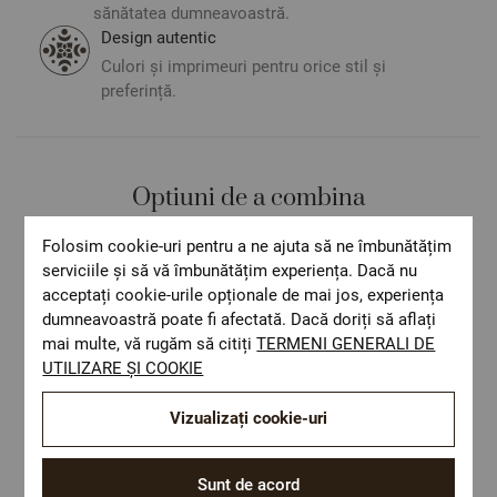
sănătatea dumneavoastră.
Design autentic
Culori și imprimeuri pentru orice stil și
preferință.
Optiuni de a combina
Folosim cookie-uri pentru a ne ajuta să ne îmbunătățim
serviciile și să vă îmbunătățim experiența. Dacă nu
acceptați cookie-urile opționale de mai jos, experiența
dumneavoastră poate fi afectată. Dacă doriți să aflați
mai multe, vă rugăm să citiți
TERMENI GENERALI DE
UTILIZARE ȘI COOKIE
Vizualizați cookie-uri
Sunt de acord