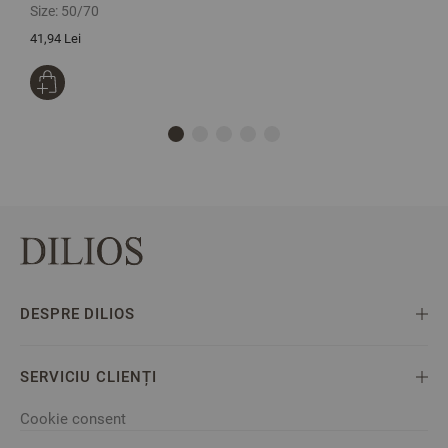
Size:
50/70
S
41,94 Lei
8
DESPRE DILIOS
SERVICIU CLIENȚI
Cookie consent