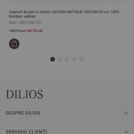
Cearsaf de pat cu elastic SATEEN ANTIQUE 100/200/25 cm 100%
C
bumbac satinat
s
Size:
100/200/25
S
120,19 Lei
60,10 Lei
1
DESPRE DILIOS
SERVICIU CLIENȚI