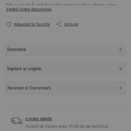
Pătura poate fi, atât folosită personal cât și oferita cadou.
Vedeti toata descrierea
Culoare: Maro
Mărime: 140/200 cm.
/dimensiunea include lungimea
Adaugati la favorite
Acțiune
franjurilor/
Material: 20% lână, 40% poliester, 40% acril
Descriere
** Fotografiile sunt orientative. Poate varia ușor culoarea sau
tonalitatea.
Îngrijire și origine
Recenzii si Comentarii
Livrare rapida
Costul de livrare este 19.60 lei pe teritoriul