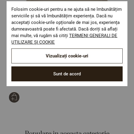
Folosim cookie-uri pentru a ne ajuta să ne îmbunătățim
serviciile și să vă îmbunătățim experiența. Dacă nu
acceptați cookie-urile opționale de mai jos, experiența
dumneavoastră poate fi afectată. Dacă doriți să aflați
mai multe, vă rugăm să citiți
TERMENI GENERALI DE
UTILIZARE ȘI COOKIE
Vizualizați cookie-uri
Fata de perna SATEEN TAUPE 50/70 cm 100% bumbac satinat
Sunt de acord
Size:
50/70
49,62 Lei
Populare in aceasta categorie