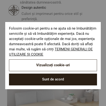
sănătatea dumneavoastră.
Design autentic
Culori și imprimeuri pentru orice stil și
preferință.
Folosim cookie-uri pentru a ne ajuta să ne îmbunătățim
serviciile și să vă îmbunătățim experiența. Dacă nu
acceptați cookie-urile opționale de mai jos, experiența
Populare in aceasta categorie
dumneavoastră poate fi afectată. Dacă doriți să aflați
mai multe, vă rugăm să citiți
TERMENI GENERALI DE
UTILIZARE ȘI COOKIE
Vizualizați cookie-uri
Sunt de acord