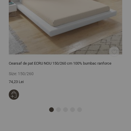
Cearsaf de pat ECRU NOU 150/260 cm 100% bumbac ranforce
C
r
Size:
150/260
S
74,23 Lei
1