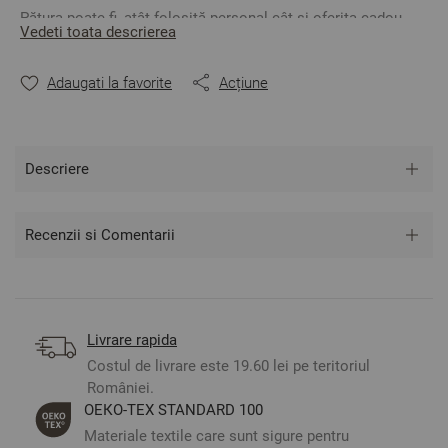
Pătura poate fi, atât folosită personal cât și oferita cadou.
Vedeti toata descrierea
Culoare: Albastru Închis
Mărime: 140/200 cm.
/dimensiunea include lungimea
Adaugati la favorite
Acțiune
franjurilor/
Material: 20% lână, 40% poliester, 40% acril
Descriere
** Fotografiile sunt orientative. Poate varia ușor culoarea sau
tonalitatea.
Recenzii si Comentarii
Livrare rapida
Costul de livrare este 19.60 lei pe teritoriul
României.
ОЕКО-ТЕX STANDARD 100
Materiale textile care sunt sigure pentru