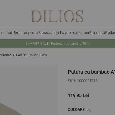
i de pat
Perne și pilote
Prosoape și halate
Textile pentru casă
Reduc
SUMMER SALE | Reduceri de până la 70%!
 bumbac ATLAS BEJ 150/200 cm
Patura cu bumbac A
SKU: 1000021716
119,95 Lei
CULOARE:
bej