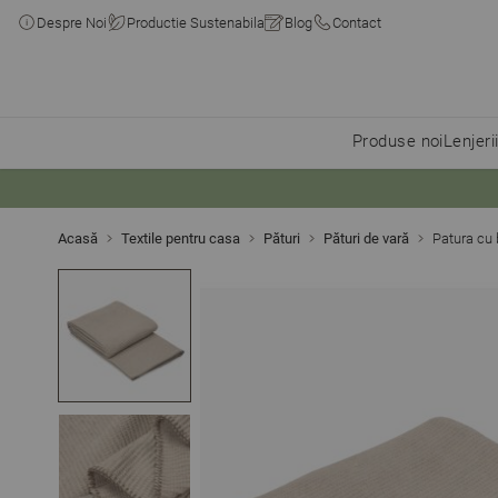
Despre Noi
Productie Sustenabila
Blog
Contact
Produse noi
Lenjeri
Skip to Content
Acasă
Textile pentru casa
Pături
Pături de vară
Patura cu