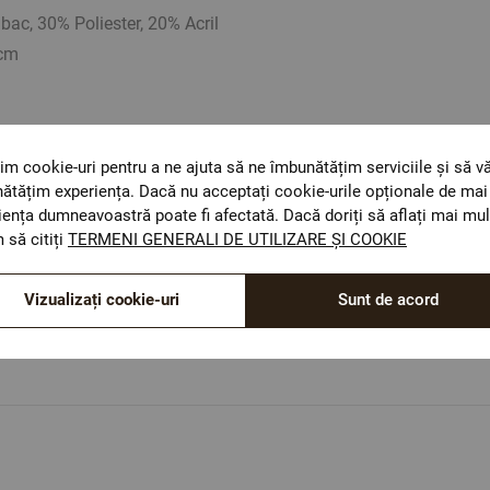
ac, 30% Poliester, 20% Acril
 cm
orientative. Poate varia ușor culoarea sau tonalitatea.
im cookie-uri pentru a ne ajuta să ne îmbunătățim serviciile și să v
ătățim experiența. Dacă nu acceptați cookie-urile opționale de mai 
iența dumneavoastră poate fi afectată. Dacă doriți să aflați mai mul
 să citiți
TERMENI GENERALI DE UTILIZARE ȘI COOKIE
ОЕКО-ТЕX STANDARD 100
Vizualizați cookie-uri
Sunt de acord
Materiale textile care sunt sigure pentru sănătatea
dumneavoastră.