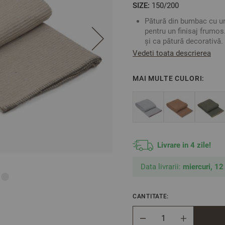
SIZE:
150/200
Pătură din bumbac cu un 
pentru un finisaj frumos.
și ca pătură decorativă.
Extrem de moale și plăc
Vedeti toata descrierea
Nu irită la contactul cu 
Culoare: Bej
MAI MULTE CULORI:
Material: 50% Bumbac, 3
Mărime: 150/200 cm
** Fotografiile sunt orien
Livrare in 4 zile!
Data livrarii:
miercuri, 12
CANTITATE:
Cantitate