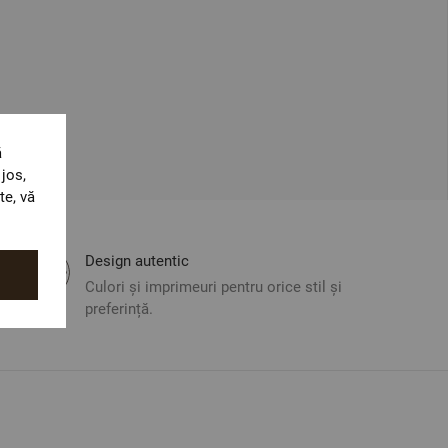
ă
jos,
te, vă
Design autentic
Culori și imprimeuri pentru orice stil și
preferință.