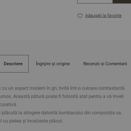
Adaugati la favorite
Descriere
Îngrijire și origine
Recenzii si Comentarii
cu un aspect modern în gri, tivită într-o culoare contrastantă
rumos. Această pătură poate fi folosită atat pentru a vă înveli
corativă.
 plăcută la atingere datorită bumbacului din compoziția sa.
l cu pielea și încalzeste plăcut.