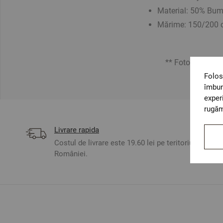
Material: 50% Bumb
Mărime: 150/200
** Fotografiile sunt 
Folos
îmbun
exper
rugăm
Livrare rapida
Costul de livrare este 19.60 lei pe teritoriul
României.