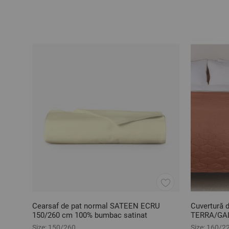
Cearsaf de pat normal SATEEN ECRU
Cuvertură 
150/260 cm 100% bumbac satinat
TERRA/GAL
Size:
150/260
Size:
160/2