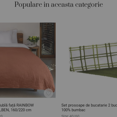
Populare in aceasta categorie
dublă față RAINBOW
Set prosoape de bucatarie 2 bu
BEN, 160/220 cm
100% bumbac
20
Size:
40/60