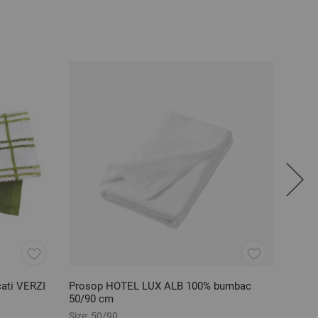
cati VERZI
Prosop HOTEL LUX ALB 100% bumbac
Cuver
50/90 cm
Size:
50/90
Size:
1