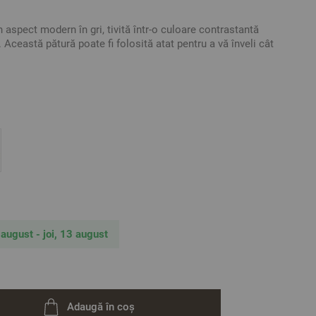
aspect modern în gri, tivită într-o culoare contrastantă
 Această pătură poate fi folosită atat pentru a vă înveli cât
ută la atingere datorită bumbacului din compoziția sa.
pielea și încalzeste plăcut.
0% Poliester, 20% Acril
tative. Poate varia ușor culoarea sau tonalitatea.
 august - joi, 13 august
Adaugă în coș