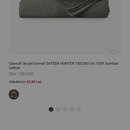
Cearsaf de pat normal SATEEN HUNTER 150/260 cm 100% bumbac
C
satinat
Size:
150/260
S
106,44 Lei
63,86 Lei
8