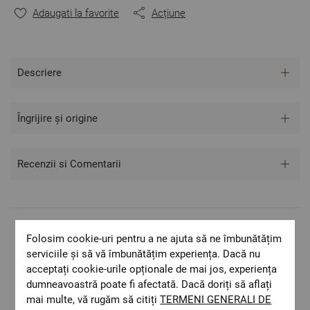
Adaugati la favorite
Acțiune
Descriere
Îngrijire și origine
Recenzii si Comentarii
Livrare rapida
Folosim cookie-uri pentru a ne ajuta să ne îmbunătățim
serviciile și să vă îmbunătățim experiența. Dacă nu
Costul de livrare este 19.60 lei pe teritoriul
acceptați cookie-urile opționale de mai jos, experiența
României.
dumneavoastră poate fi afectată. Dacă doriți să aflați
ОЕКО-ТЕX STANDARD 100
mai multe, vă rugăm să citiți
TERMENI GENERALI DE
Materiale textile care sunt sigure pentru