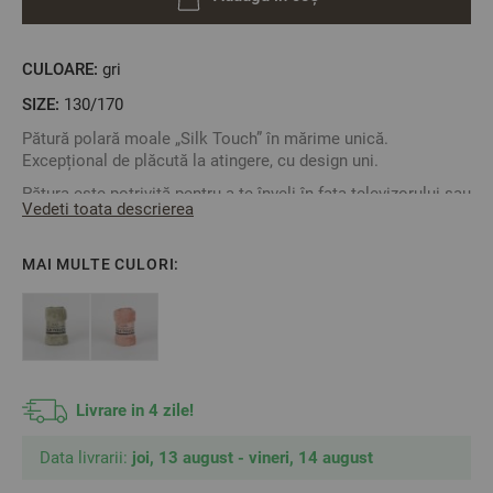
CULOARE:
gri
SIZE:
130/170
Pătură polară moale „Silk Touch” în mărime unică.
Excepțional de plăcută la atingere, cu design uni.
Pătura este potrivită pentru a te înveli în fața televizorului sau
Vedeti toata descrierea
în grădină, precum și pentru decorarea interiorului.
Compoziție: 100% poliester, 240 g/m²
MAI MULTE CULORI:
Dimensiuni: 130 x 170 cm
Culoare: Gri
** Imaginea este cu titlu de prezentare și pot exista diferențe
de nuanțe și culori.
Livrare in 4 zile!
Data livrarii:
joi, 13 august - vineri, 14 august