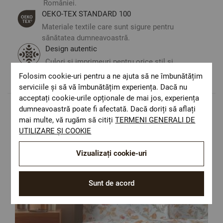
României.
ОЕКО-ТЕX STANDARD 100
Materiale textile care sunt sigure pentru
sănătatea dumneavoastră.
Design autentic
Culori și imprimeuri pentru orice stil și
preferință.
Folosim cookie-uri pentru a ne ajuta să ne îmbunătățim
serviciile și să vă îmbunătățim experiența. Dacă nu
acceptați cookie-urile opționale de mai jos, experiența
dumneavoastră poate fi afectată. Dacă doriți să aflați
Populare in aceasta categorie
mai multe, vă rugăm să citiți
TERMENI GENERALI DE
UTILIZARE ȘI COOKIE
Vizualizați cookie-uri
Sunt de acord