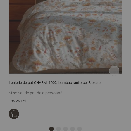
Lenjerie de pat CHARM, 100% bumbac ranforce, 3 piese
L
p
Size:
Set de pat de o persoană
S
185,26 Lei
1