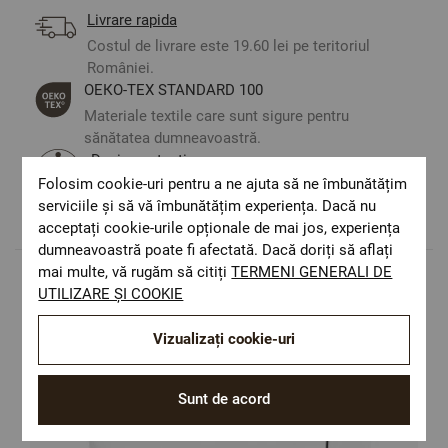
Livrare rapida
Costul de livrare este 19.60 lei pe teritoriul
României.
ОЕКО-ТЕX STANDARD 100
Materiale textile care sunt sigure pentru
sănătatea dumneavoastră.
Design autentic
Folosim cookie-uri pentru a ne ajuta să ne îmbunătățim
Culori și imprimeuri pentru orice stil și
serviciile și să vă îmbunătățim experiența. Dacă nu
preferință.
acceptați cookie-urile opționale de mai jos, experiența
dumneavoastră poate fi afectată. Dacă doriți să aflați
mai multe, vă rugăm să citiți
TERMENI GENERALI DE
UTILIZARE ȘI COOKIE
Populare in aceasta categorie
Vizualizați cookie-uri
Sunt de acord