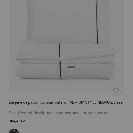
Lenjerie de pat din bumbac satinat PREMIUM STYLE NEGRU 2 piese
L
p
Size:
Cearsaf de pilota de o persoana cu fata de perna
S
304,47 Lei
3