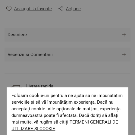
Material: 100% Bumbac Ranforce
Adaugati la favorite
Acțiune
Mărime:
Cearșaf de pat - 220/240 cm - 1 bucată
Cearșaf de pilotă - 150/215 cm - 2 bucăți
Descriere
Fețe de pernă - 50/70 cm - 2 bucăți
** Fotografiile sunt orientative. Poate varia ușor culoarea
Recenzii si Comentarii
sau tonalitatea.
Livrare rapida
Costul de livrare este 19.60 lei pe teritoriul
Folosim cookie-uri pentru a ne ajuta să ne îmbunătățim
României.
serviciile și să vă îmbunătățim experiența. Dacă nu
ОЕКО-ТЕX STANDARD 100
acceptați cookie-urile opționale de mai jos, experiența
Materiale textile care sunt sigure pentru
dumneavoastră poate fi afectată. Dacă doriți să aflați
sănătatea dumneavoastră.
mai multe, vă rugăm să citiți
TERMENI GENERALI DE
Design autentic
UTILIZARE ȘI COOKIE