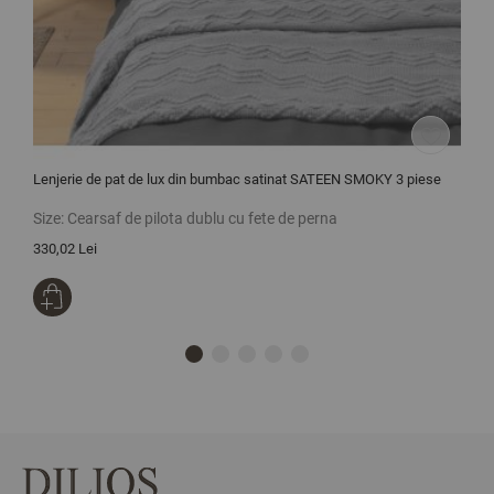
Lenjerie de pat de lux din bumbac satinat SATEEN SMOKY 3 piese
P
Size:
Cearsaf de pilota dublu cu fete de perna
S
330,02 Lei
9