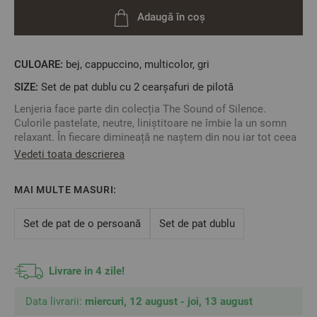
Adaugă în coș
CULOARE:
bej, cappuccino, multicolor, gri
SIZE:
Set de pat dublu cu 2 cearșafuri de pilotă
Lenjeria face parte din colecția The Sound of Silence.
Culorile pastelate, neutre, liniștitoare ne îmbie la un somn
relaxant. În fiecare dimineață ne naștem din nou iar tot ceea
facem astăzi contează cel mai mult. De aceea învăluiți în
Vedeti toata descrierea
culorile colecției și prin atingerea materialului de calitate al
bumbacului ranforce, ne oferim un somn relaxant.
MAI MULTE MASURI:
Cearșaful pentru pilotă se închide cu capse.
Fețele de pernă se închid pe latura scurtă.
Set de pat de o persoană
Set de pat dublu
Este o lenjerie foarte moale datorită calității bumbacului
ranforce. Nu se va micșora cu mai mult de 4% dacă este
întreținută corespunzător.
Livrare in 4 zile!
Spălați și călcați numai la temperatura recomandată
indicată pe etichetă pentru a asigura o durată lungă de
viață a lenjeriei dumneavoastră de pat.
Data livrarii:
miercuri, 12 august - joi, 13 august
Fabricat în Bulgaria