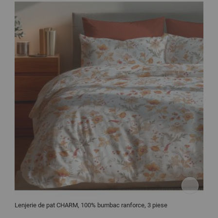
Lenjerie de pat CHARM, 100% bumbac ranforce, 3 piese
L
I