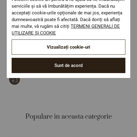
serviciile și să vă îmbunătățim experiența. Dacă nu
acceptați cookie-urile opționale de mai jos, experiența
dumneavoastră poate fi afectată. Dacă doriți să aflați
mai multe, vă rugăm să citiți
TERMENI GENERALI DE
UTILIZARE ȘI COOKIE
Vizualizați cookie-uri
Lenjerie de pat PERSIA 100% bumbac ranforce 4 piese
Size:
Set de pat dublu
Sunt de acord
258,73 Lei
Populare in aceasta categorie