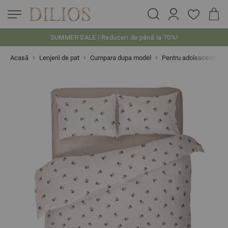
SUMMER SALE | Reduceri de până la 70%!
Skip to Content
Acasă
Lenjerii de pat
Cumpara dupa model
Pentru adolescenti