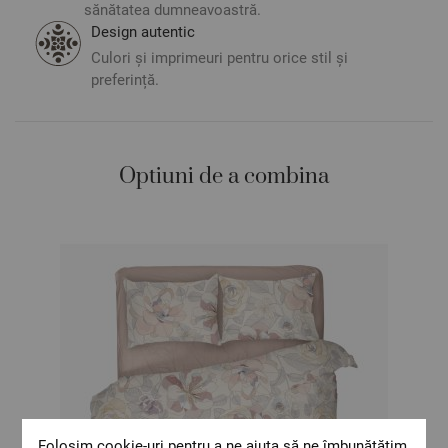
sau tonalitatea.
sănătatea dumneavoastră.
Design autentic
Culori și imprimeuri pentru orice stil și
preferință.
Optiuni de a combina
Folosim cookie-uri pentru a ne ajuta să ne îmbunătățim