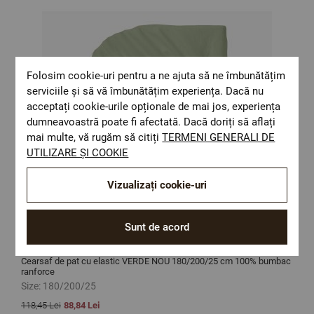
Folosim cookie-uri pentru a ne ajuta să ne îmbunătățim
serviciile și să vă îmbunătățim experiența. Dacă nu
acceptați cookie-urile opționale de mai jos, experiența
dumneavoastră poate fi afectată. Dacă doriți să aflați
mai multe, vă rugăm să citiți
TERMENI GENERALI DE
UTILIZARE ȘI COOKIE
Vizualizați cookie-uri
Sunt de acord
Cearsaf de pat cu elastic VERDE NOU 180/200/25 cm 100% bumbac
C
ranforce
Size:
180/200/25
S
118,45 Lei
88,84 Lei
8