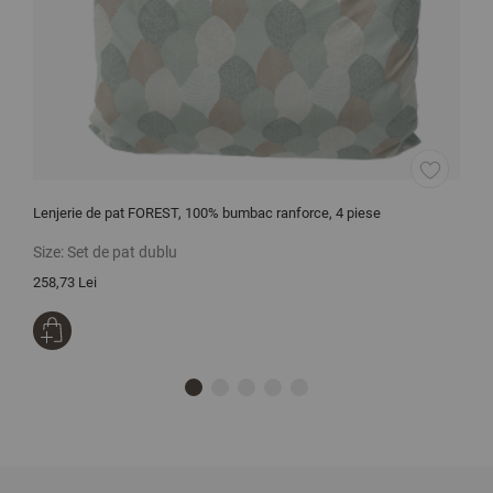
Lenjerie de pat FOREST, 100% bumbac ranforce, 4 piese
L
H
Size:
Set de pat dublu
S
258,73 Lei
3