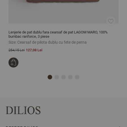
Lenjerie de pat dublu fara cearsaf de pat LAGOM MARO, 100%
L
bumbac ranforce, 3 piese
Size:
Cearsaf de pilota dublu cu fete de perna
S
254,15 Lei
127,08 Lei
3