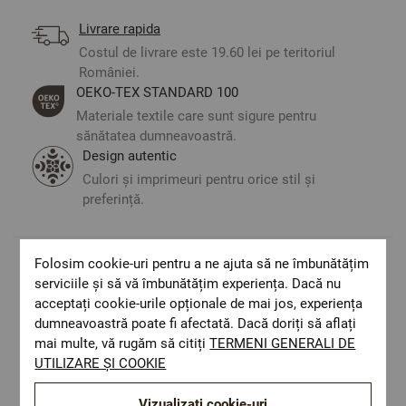
Livrare rapida
Costul de livrare este 19.60 lei pe teritoriul
României.
ОЕКО-ТЕX STANDARD 100
Materiale textile care sunt sigure pentru
sănătatea dumneavoastră.
Design autentic
Culori și imprimeuri pentru orice stil și
preferință.
Folosim cookie-uri pentru a ne ajuta să ne îmbunătățim
Optiuni de a combina
serviciile și să vă îmbunătățim experiența. Dacă nu
acceptați cookie-urile opționale de mai jos, experiența
dumneavoastră poate fi afectată. Dacă doriți să aflați
mai multe, vă rugăm să citiți
TERMENI GENERALI DE
UTILIZARE ȘI COOKIE
Vizualizați cookie-uri