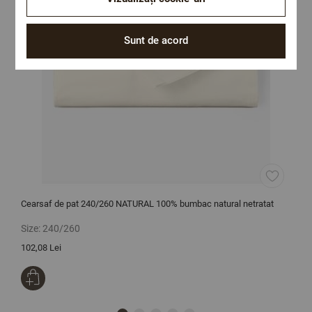
Sunt de acord
Cearsaf de pat 240/260 NATURAL 100% bumbac natural netratat
P
Size:
240/260
S
102,08 Lei
2