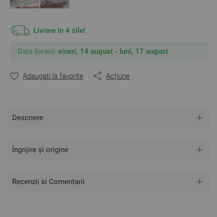
protejarea calității lenjeriei de pat.
Fabricat în Bulgaria
Livrare in 4 zile!
Culoare: Bumbac natural fără vopsea
Material: 100% bumbac natural netratat
Data livrarii:
vineri, 14 august - luni, 17 august
Mărime:
Adaugati la favorite
Acțiune
Cearsaf de pilotă – 200/215 cm – 1 bucată
Fețe de pernă – 50/70 cm – 2 bucăți
Descriere
** Fotografiile sunt orientative. Poate varia ușor culoarea
sau tonalitatea.
Îngrijire și origine
Recenzii si Comentarii