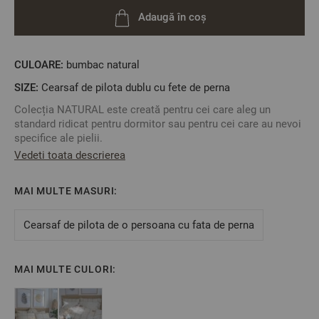
Adaugă în coș
CULOARE:
bumbac natural
SIZE:
Cearsaf de pilota dublu cu fete de perna
Colecția NATURAL este creată pentru cei care aleg un
standard ridicat pentru dormitor sau pentru cei care au nevoi
specifice ale pielii.
Vedeti toata descrierea
Materialul natural obținut din bumbac de înaltă calitate, are
2
structura ranforce de 57 fire / cm
. În procesul de fabricare
s-a folosit o cantitate mică de apă, materialul natural fiind
MAI MULTE MASURI:
spălat cu săpun și apoi trecându-se în procesul de netezire
fără sa fie folosite materiale chimice, pentru a conserva cât
Cearsaf de pilota de o persoana cu fata de perna
mai bine culoarea naturală.
Cearșaful de pilotă se închide cu nasturi pe toată lungimea
laturii scurte iar fețele de pernă se închid și ele, deasemeni,
MAI MULTE CULORI:
tot cu nastruri pe latura scurtă.
Spălați și călcați doar la temperatura indicată pe ambalaj
pentru o prospețime a culorilor îndelungată și pentru