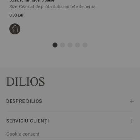
bumbac ranforce, 3 piese
b
Size:
Cearsaf de pilota dublu cu fete de perna
S
0,00 Lei
1
DESPRE DILIOS
SERVICIU CLIENȚI
Cookie consent