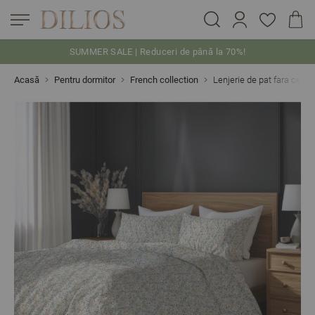
SUMMER SALE | Reduceri de până la 70%!
Skip to Content
Acasă
Pentru dormitor
French collection
Lenjerie de pat fara cear