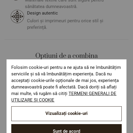
sănătatea dumneavoastră.
Design autentic
Culori și imprimeuri pentru orice stil și
preferință.
Optiuni de a combina
Folosim cookie-uri pentru a ne ajuta să ne îmbunătățim
serviciile și să vă îmbunătățim experiența. Dacă nu
acceptați cookie-urile opționale de mai jos, experiența
dumneavoastră poate fi afectată. Dacă doriți să aflați
mai multe, vă rugăm să citiți
TERMENI GENERALI DE
UTILIZARE ȘI COOKIE
Vizualizați cookie-uri
Sunt de acord