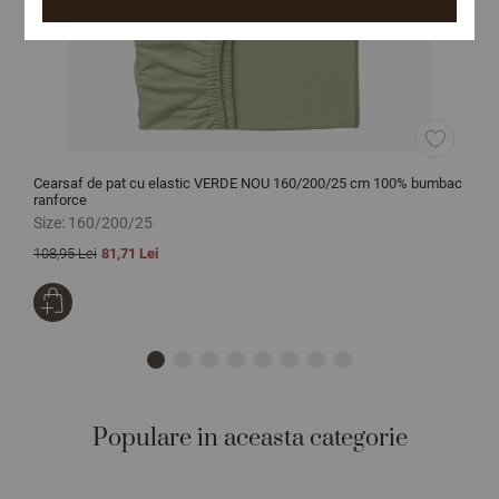
Cearsaf de pat cu elastic VERDE NOU 160/200/25 cm 100% bumbac
C
ranforce
r
Size:
160/200/25
S
108,95 Lei
81,71 Lei
1
Populare in aceasta categorie