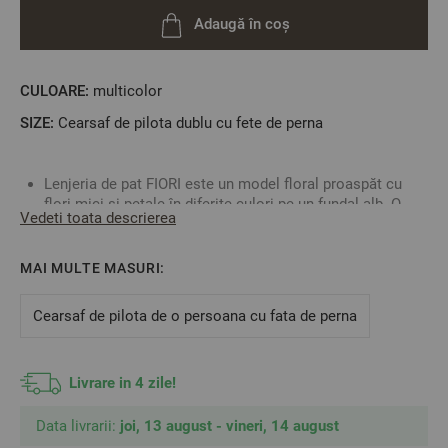
Adaugă în coș
CULOARE:
multicolor
SIZE:
Cearsaf de pilota dublu cu fete de perna
Lenjeria de pat FIORI este un model floral proaspăt cu
flori mici și petale în diferite culori pe un fundal alb. O
Vedeti toata descrierea
viziune blândă și frumoasă pentru dormitorul tău.
Cearșaful de pilotă are o deschidere pe toată lățimea,
închiderea fiind cu nasturi.
MAI MULTE MASURI:
Fețele de pernă se închid pe latura scurtă.
Este o lenjerie foarte moale datorită calității bumbacului
Cearsaf de pilota de o persoana cu fata de perna
ranforce. Nu se va micșora cu mai mult de 4% dacă este
întreținut corespunzător.
Spălați și călcați doar la temperatura indicată pe ambalaj
Livrare in 4 zile!
pentru o prospețime a culorilor îndelungată și pentru
protejarea calității lenjeriei de pat.
Fabricat în Bulgaria.
Data livrarii:
joi, 13 august - vineri, 14 august
Material: 100% bumbac ranforce