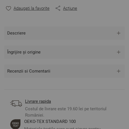
Adaugati la favorite
Acțiune
Mărime:
Cearșaf de pilotă: 200/215 cm – 1 bucată
Fața de pernă: 50/70 cm – 2 bucăți
Descriere
** Fotografiile sunt orientative. Poate varia ușor culoarea
sau tonalitatea.
Îngrijire și origine
Recenzii si Comentarii
Livrare rapida
Costul de livrare este 19.60 lei pe teritoriul
României.
ОЕКО-ТЕX STANDARD 100
Materiale textile care sunt sigure pentru