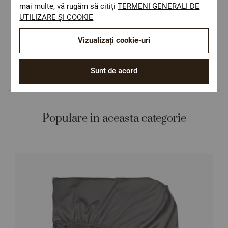
mai multe, vă rugăm să citiți
TERMENI GENERALI DE
ОЕКО-ТЕX STANDARD 100
UTILIZARE ȘI COOKIE
Materiale textile care sunt sigure pentru
sănătatea dumneavoastră.
Vizualizați cookie-uri
Design autentic
Culori și imprimeuri pentru orice stil și
preferință.
Sunt de acord
Populare in aceasta categorie