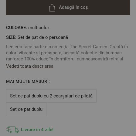
Adaugă în coș
CULOARE:
multicolor
SIZE:
Set de pat de o persoană
Lenjeria face parte din colecția The Secret Garden. Creată în
culori vibrante și proaspete, această colecție din bumbac
ranforce 100% aduce în dormitorul dumneavoastră mirajul
naturii, prospețimea ierbii, a florilor și a copacilor. Parcă,
Vedeti toata descrierea
cumva, auzi chiar ciripitul pasărilor, zumzăitul albinelor și
chiar ronțăitul veverițelor când găsesc nuci.
MAI MULTE MASURI:
Cearșaful pentru pilotă se închide cu capse.
Fețele de pernă se închid pe latura scurtă.
Set de pat dublu cu 2 cearșafuri de pilotă
Este o lenjerie foarte moale datorită calității bumbacului
ranforce. Nu se va micșora cu mai mult de 4% dacă este
Set de pat dublu
întreținută corespunzător.
Spălați și călcați numai la temperatura recomandată
indicată pe etichetă pentru a asigura o durată lungă de
viață a lenjeriei dumneavoastră de pat.
Livrare in 4 zile!
Fabricat în Bulgaria