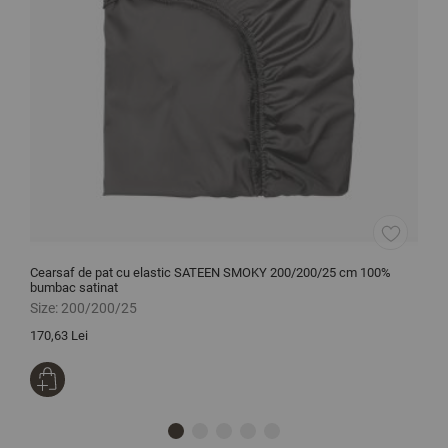
Cearsaf de pat cu elastic SATEEN SMOKY 200/200/25 cm 100%
L
bumbac satinat
Size:
200/200/25
S
170,63 Lei
2