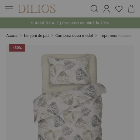
SUMMER SALE | Reduceri de până la 70%!
Skip to Content
Acasă
Lenjerii de pat
Cumpara dupa model
Imprimeuri clasice
-30%