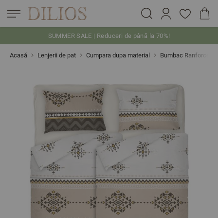
SUMMER SALE | Reduceri de până la 70%!
Skip to Content
Acasă
Lenjerii de pat
Cumpara dupa material
Bumbac Ranforce