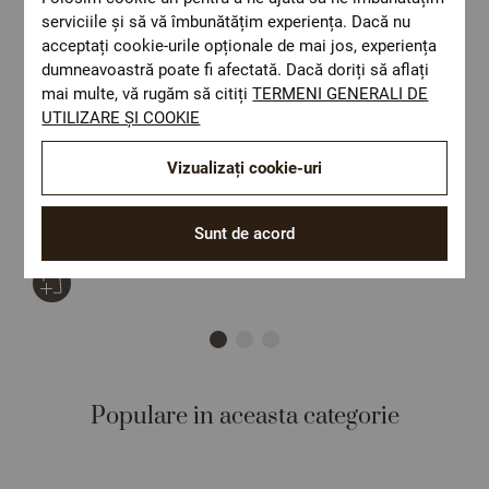
serviciile și să vă îmbunătățim experiența. Dacă nu
acceptați cookie-urile opționale de mai jos, experiența
dumneavoastră poate fi afectată. Dacă doriți să aflați
mai multe, vă rugăm să citiți
TERMENI GENERALI DE
UTILIZARE ȘI COOKIE
Vizualizați cookie-uri
Patura ONTARIO BEJ 140/200 cm
C
b
Size:
140/200
S
Sunt de acord
115,05 Lei
1
Populare in aceasta categorie