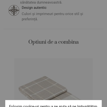
sănătatea dumneavoastră.
** Fotografiile sunt orientative. Poate varia ușor culoarea sau
Design autentic
tonalitatea.
Culori și imprimeuri pentru orice stil și
preferință.
Optiuni de a combina
Folosim cookie-uri pentru a ne ajuta să ne îmbunătățim