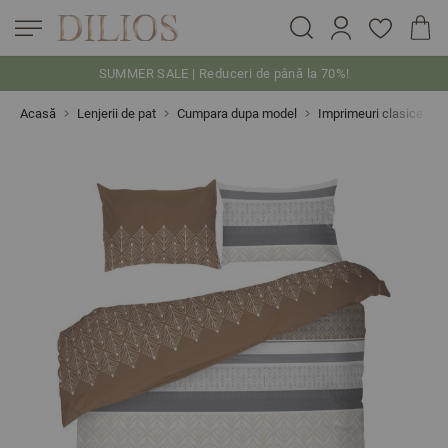
SUMMER SALE | Reduceri de până la 70%!
Skip to Content
Acasă
Lenjerii de pat
Cumpara dupa model
Imprimeuri clasice