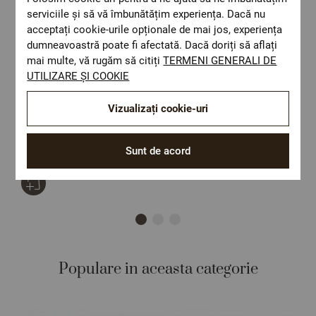
serviciile și să vă îmbunătățim experiența. Dacă nu
acceptați cookie-urile opționale de mai jos, experiența
dumneavoastră poate fi afectată. Dacă doriți să aflați
mai multe, vă rugăm să citiți
TERMENI GENERALI DE
UTILIZARE ȘI COOKIE
Vizualizați cookie-uri
Lenjerie de pat MIC MAC 100% bumbac ranforce 3 piese
L
p
Size:
Set de pat de o persoană
S
Sunt de acord
185,26 Lei
1
Populare in aceasta categorie