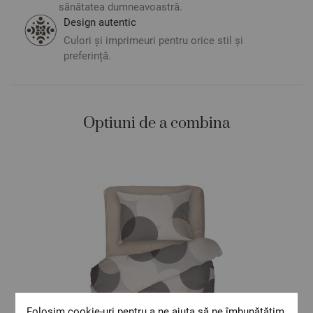
sau tonalitatea.
sănătatea dumneavoastră.
Design autentic
Culori și imprimeuri pentru orice stil și
preferință.
Optiuni de a combina
Folosim cookie-uri pentru a ne ajuta să ne îmbunătățim