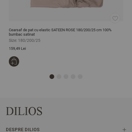
Cearsaf de pat cu elastic SATEEN ROSE 180/200/25 cm 100%
L
bumbac satinat
p
Size:
180/200/25
S
159,49 Lei
0
DESPRE DILIOS