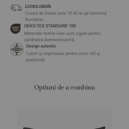
Livrare rapida
Mărime:
Costul de livrare este 19.60 lei pe teritoriul
Cearșaf de pilotă – 200/215 cm – 1 bucată
României.
Fețe de pernă – 50/70 cm – 2 bucăți
ОЕКО-ТЕX STANDARD 100
Materiale textile care sunt sigure pentru
** Fotografiile sunt orientative. Poate varia ușor culoarea
sănătatea dumneavoastră.
sau tonalitatea
Design autentic
Culori și imprimeuri pentru orice stil și
preferință.
Optiuni de a combina