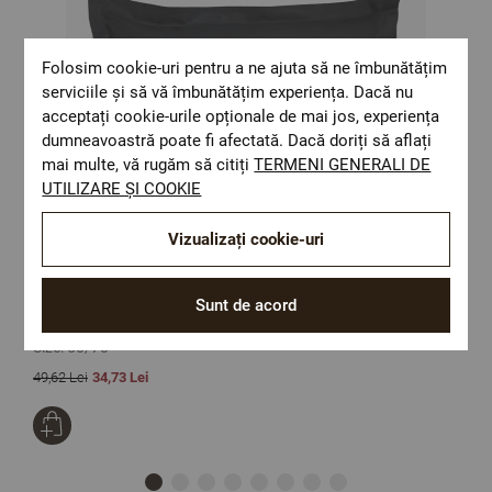
Folosim cookie-uri pentru a ne ajuta să ne îmbunătățim
serviciile și să vă îmbunătățim experiența. Dacă nu
acceptați cookie-urile opționale de mai jos, experiența
dumneavoastră poate fi afectată. Dacă doriți să aflați
mai multe, vă rugăm să citiți
TERMENI GENERALI DE
UTILIZARE ȘI COOKIE
Vizualizați cookie-uri
Sunt de acord
Fata de perna SATEEN NEGRU 50/70 cm 100% bumbac satinat
F
Size:
50/70
S
49,62 Lei
34,73 Lei
2