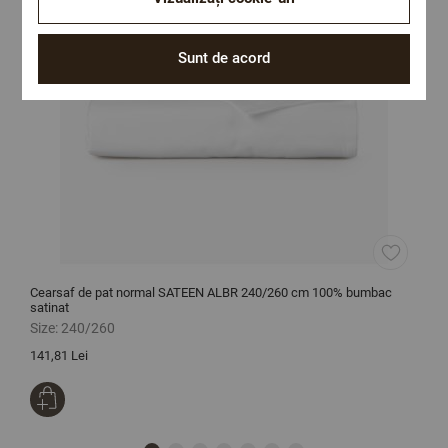
Sunt de acord
Cearsaf de pat normal SATEEN ALBR 240/260 cm 100% bumbac
C
satinat
s
Size:
240/260
S
141,81 Lei
1