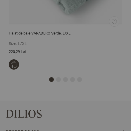
Halat de baie VARADERO Verde, L/XL
L
3
Size:
L/XL
S
220,29 Lei
3