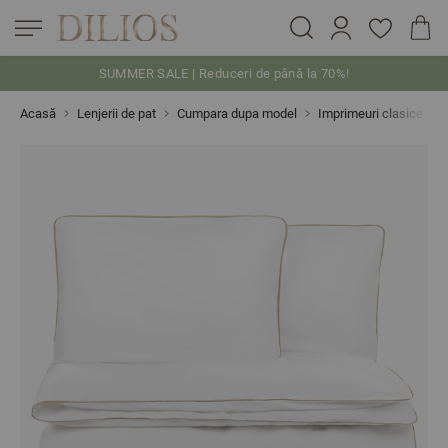
SUMMER SALE | Reduceri de până la 70%!
Skip to Content
Acasă
Lenjerii de pat
Cumpara dupa model
Imprimeuri clasice