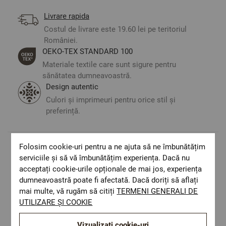
Livrare rapida
Costul de livrare este 19.60 lei pe teritoriul
României.
ОЕКО-ТЕX STANDARD 100
Materiale textile care sunt sigure pentru
sănătatea dumneavoastră.
Design autentic
Culori și imprimeuri pentru orice stil și
preferință.
Folosim cookie-uri pentru a ne ajuta să ne îmbunătățim
Optiuni de a combina
serviciile și să vă îmbunătățim experiența. Dacă nu
acceptați cookie-urile opționale de mai jos, experiența
dumneavoastră poate fi afectată. Dacă doriți să aflați
mai multe, vă rugăm să citiți
TERMENI GENERALI DE
UTILIZARE ȘI COOKIE
Vizualizați cookie-uri