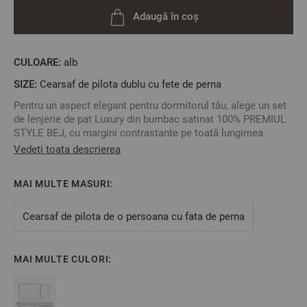
Adaugă în coș
CULOARE:
alb
SIZE:
Cearsaf de pilota dublu cu fete de perna
Pentru un aspect elegant pentru dormitorul tău, alege un set
de lenjerie de pat Luxury din bumbac satinat 100% PREMIUL
STYLE BEJ, cu margini contrastante pe toată lungimea
cearșafului de pilotă și un logo DILIOS brodat în partea de
Vedeti toata descrierea
jos.
O ofertă premium de la DILIOS, cu o calitate fără
MAI MULTE MASURI:
compromisuri a țesăturii și o manoperă precisă.
Caracteristici:
Cearsaf de pilota de o persoana cu fata de perna
Dimensiune:
- cearșaf de pilotă: 200/215 cm - 1 bucată;
- față de pernă: 50/70 - 2 bucăți;
MAI MULTE CULORI:
Material: bumbac satinat 100% ;
Culoare: Alb cu două margini contrastante bej;
Închidere: Cerșaful de pilotă are o deschidere și o clapă pe