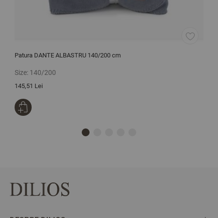
Patura DANTE ALBASTRU 140/200 cm
L
Size:
140/200
S
145,51 Lei
2