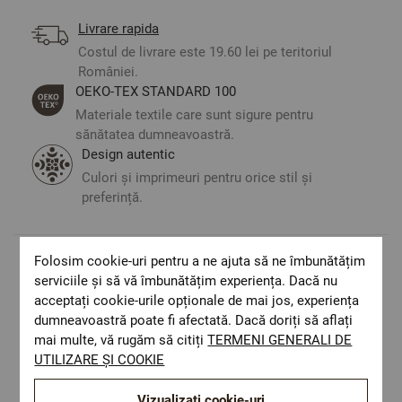
Livrare rapida
Costul de livrare este 19.60 lei pe teritoriul
României.
ОЕКО-ТЕX STANDARD 100
Materiale textile care sunt sigure pentru
sănătatea dumneavoastră.
Design autentic
Culori și imprimeuri pentru orice stil și
preferință.
Folosim cookie-uri pentru a ne ajuta să ne îmbunătățim
Optiuni de a combina
serviciile și să vă îmbunătățim experiența. Dacă nu
acceptați cookie-urile opționale de mai jos, experiența
dumneavoastră poate fi afectată. Dacă doriți să aflați
mai multe, vă rugăm să citiți
TERMENI GENERALI DE
UTILIZARE ȘI COOKIE
Vizualizați cookie-uri