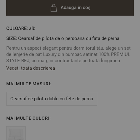
Adaugă în coș
CULOARE:
alb
SIZE:
Cearsaf de pilota de o persoana cu fata de perna
Pentru un aspect elegant pentru dormitorul tău, alege un set
de lenjerie de pat Luxury din bumbac satinat 100% PREMIUL
STYLE BEJ, cu margini contrastante pe toată lungimea
cearșafului de pilotă și un logo DILIOS brodat în partea de
Vedeti toata descrierea
jos.
O ofertă premium de la DILIOS, cu o calitate fără
MAI MULTE MASURI:
compromisuri a țesăturii și o manoperă precisă.
Caracteristici:
Cearsaf de pilota dublu cu fete de perna
Dimensiune:
- cearșaf de pilotă: 150/215 cm - 1 bucată;
- față de pernă: 50/70 - 1 bucată;
MAI MULTE CULORI:
Material: bumbac satinat 100% ;
Culoare: Alb cu două margini contrastante bej;
Închidere: Cerșaful de pilotă are o deschidere și o clapă pe