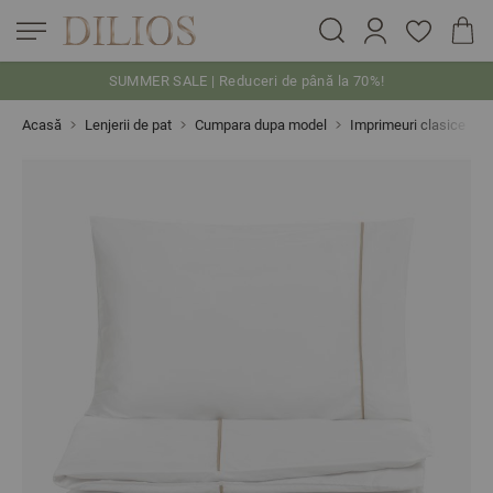
SUMMER SALE | Reduceri de până la 70%!
Skip to Content
Acasă
Lenjerii de pat
Cumpara dupa model
Imprimeuri clasice