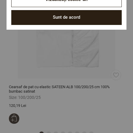
Sunt de acord
Cearsaf de pat cu elastic SATEEN ALB 100/200/25 cm 100%
C
bumbac satinat
b
Size:
100/200/25
S
120,19 Lei
1