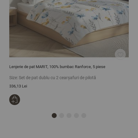
Lenjerie de pat MARIT, 100% bumbac Ranforce, 5 piese
L
Size:
Set de pat dublu cu 2 cearșafuri de pilotă
S
336,13 Lei
1