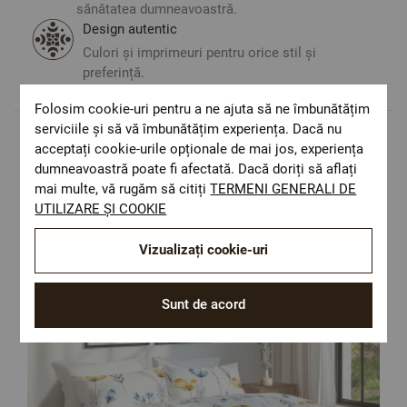
sănătatea dumneavoastră.
tonalitatea.
Design autentic
Culori și imprimeuri pentru orice stil și
preferință.
Folosim cookie-uri pentru a ne ajuta să ne îmbunătățim
serviciile și să vă îmbunătățim experiența. Dacă nu
acceptați cookie-urile opționale de mai jos, experiența
Populare in aceasta categorie
dumneavoastră poate fi afectată. Dacă doriți să aflați
mai multe, vă rugăm să citiți
TERMENI GENERALI DE
UTILIZARE ȘI COOKIE
Vizualizați cookie-uri
Sunt de acord