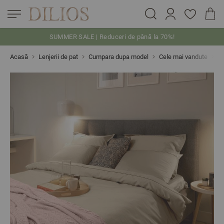
SUMMER SALE | Reduceri de până la 70%!
Skip to Content
Acasă
Lenjerii de pat
Cumpara dupa model
Cele mai vandute
Le