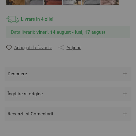
indicată pe eticheta produsului, pentru a asigura o durată
lungă de viață a lenjeriei dvs. de pat.
Culoare: Taupe
Livrare in 4 zile!
Fabricat în Bulgaria.
Material:
100% Bumbac Satinat
Data livrarii:
vineri, 14 august - luni, 17 august
Mărime:
Cearșaf de pilotă – 1 bucată – 150 / 210 cm
Adaugati la favorite
Acțiune
Față de pernă – 1 bucată – 50 / 70 cm
** Fotografiile sunt orientative. Poate varia ușor culoarea
sau tonalitatea.
Descriere
Îngrijire și origine
Recenzii si Comentarii