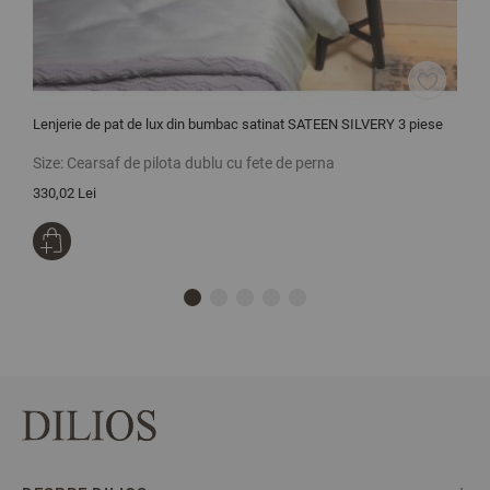
Lenjerie de pat de lux din bumbac satinat SATEEN SILVERY 3 piese
L
Size:
Cearsaf de pilota dublu cu fete de perna
S
330,02 Lei
2