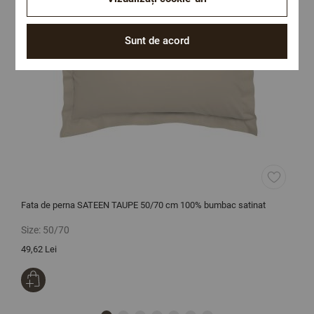
Sunt de acord
Fata de perna SATEEN TAUPE 50/70 cm 100% bumbac satinat
P
Size:
50/70
S
49,62 Lei
1