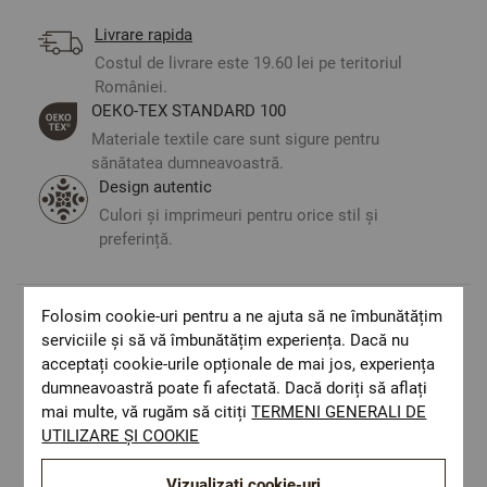
Livrare rapida
Costul de livrare este 19.60 lei pe teritoriul
României.
ОЕКО-ТЕX STANDARD 100
Materiale textile care sunt sigure pentru
sănătatea dumneavoastră.
Design autentic
Culori și imprimeuri pentru orice stil și
preferință.
Folosim cookie-uri pentru a ne ajuta să ne îmbunătățim
Optiuni de a combina
serviciile și să vă îmbunătățim experiența. Dacă nu
acceptați cookie-urile opționale de mai jos, experiența
dumneavoastră poate fi afectată. Dacă doriți să aflați
mai multe, vă rugăm să citiți
TERMENI GENERALI DE
UTILIZARE ȘI COOKIE
Vizualizați cookie-uri