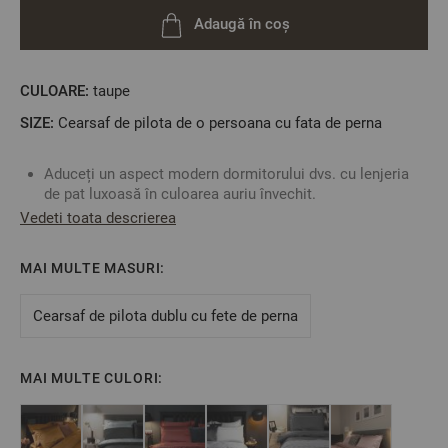
Adaugă în coș
CULOARE:
taupe
SIZE:
Cearsaf de pilota de o persoana cu fata de perna
Aduceți un aspect modern dormitorului dvs. cu lenjeria
de pat luxoasă în culoarea auriu învechit.
Satinul de bumbac este o țesătură de ultimă generație
Vedeti toata descrierea
caracterizată prin moliciune, structură fină, durabilitate
ridicată și micșorare la apă redusă.
MAI MULTE MASURI:
Lenjeria de pat are un tratament special "easy care" care
reduce șifonarea după spălare.
Vopsirea reactivă a țesăturii protejează culorile
Cearsaf de pilota dublu cu fete de perna
așternutului pentru mai mult timp.
Husa de pilotă are un șnur decorativ și se închide cu
capse la capătul inferior.
MAI MULTE CULORI:
Fața de pernă are și ea aceeași decorațiune cu șnur, ceea
ce conferă aspectul luxos al lenjeriei.
Spălați și călcați numai la temperatura recomandată,