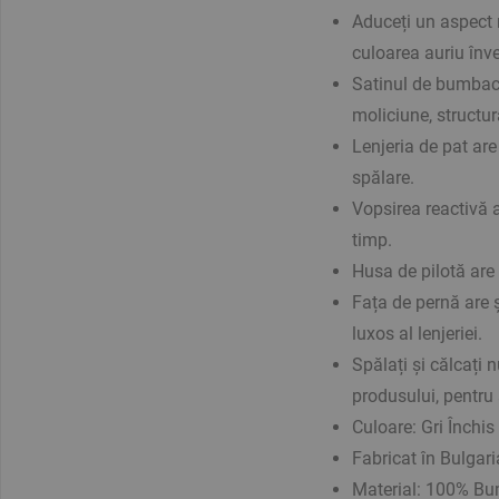
Aduceți un aspect 
culoarea auriu înve
Satinul de bumbac 
moliciune, structur
Lenjeria de pat ar
spălare.
Vopsirea reactivă a
timp.
Husa de pilotă are 
Fața de pernă are 
luxos al lenjeriei.
Spălați și călcați
produsului, pentru 
Culoare: Gri Închis 
Fabricat în Bulgari
Material:
100% Bu