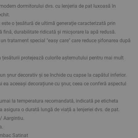
modern dormitorului dvs. cu lenjeria de pat luxoasă în
chit.
este o țesătură de ultimă generație caracterizată prin
ă fină, durabilitate ridicată și micșorare la apă redusă.
e un tratament special "easy care" care reduce șifonarea după
 țesăturii protejează culorile așternutului pentru mai mult
un șnur decorativ și se închide cu capse la capătul inferior.
și ea aceeași decorațiune cu șnur, ceea ce conferă aspectul
 numai la temperatura recomandată, indicată pe eticheta
a asigura o durată lungă de viață a lenjeriei dvs. de pat.
/ Aargintiu.
a.
mbac Satinat