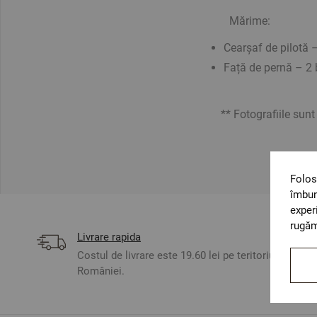
Mărime:
Cearșaf de pilotă 
Față de pernă – 2 
** Fotografiile sunt o
Folos
îmbun
exper
rugăm
Livrare rapida
Costul de livrare este 19.60 lei pe teritoriul
României.