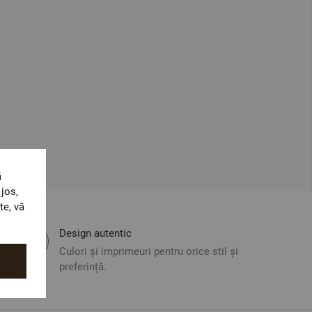
ă
jos,
te, vă
Design autentic
Culori și imprimeuri pentru orice stil și
preferință.