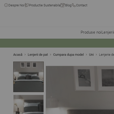
Despre Noi
Productie Sustenabila
Blog
Contact
Produse noi
Lenjeri
Skip to Content
Acasă
Lenjerii de pat
Cumpara dupa model
Uni
Lenjerie 