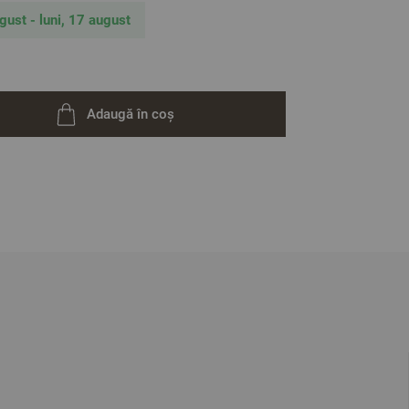
i – 50 / 70 cm
ugust - luni, 17 august
ative. Poate varia ușor culoarea sau tonalitatea.
Adaugă în coș