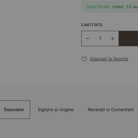
Față de pernă – 2 bucăț
Data livrarii:
vineri, 14 a
** Fotografiile sunt orient
CANTITATE:
Cantitate
Adaugati la favorite
Descriere
Îngrijire și origine
Recenzii si Comentarii