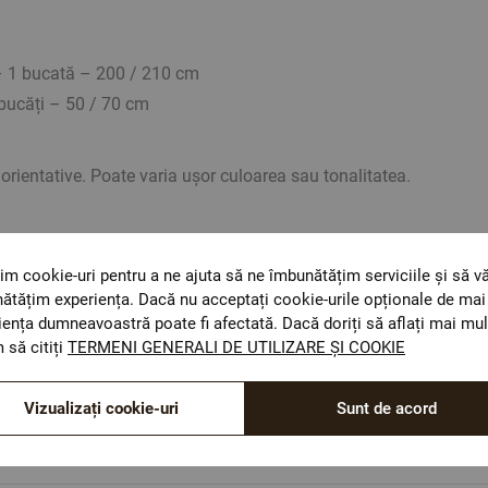
– 1 bucată – 200 / 210 cm
bucăți – 50 / 70 cm
rientative. Poate varia ușor culoarea sau tonalitatea.
im cookie-uri pentru a ne ajuta să ne îmbunătățim serviciile și să v
ătățim experiența. Dacă nu acceptați cookie-urile opționale de mai 
iența dumneavoastră poate fi afectată. Dacă doriți să aflați mai mul
 să citiți
TERMENI GENERALI DE UTILIZARE ȘI COOKIE
ОЕКО-ТЕX STANDARD 100
Materiale textile care sunt sigure pentru sănătatea
Vizualizați cookie-uri
Sunt de acord
dumneavoastră.