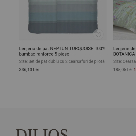
Lenjeria de pat NEPTUN TURQUOISE 100%
Lenjerie de
bumbac ranforce 5 piese
BOTANICA 
3 piese
Size:
Set de pat dublu cu 2 cearșafuri de pilotă
Size:
Cearsaf
336,13 Lei
185,05 Lei
1