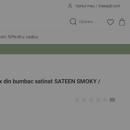
Contul meu
/
Creează cont
Caută...
eri %
Pentru cadou
lux din bumbac satinat SATEEN SMOKY /
(0)