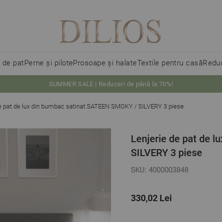
i de pat
Perne și pilote
Prosoape și halate
Textile pentru casă
Reduc
SUMMER SALE | Reduceri de până la 70%!
de pat de lux din bumbac satinat SATEEN SMOKY / SILVERY 3 piese
Lenjerie de pat de 
SILVERY 3 piese
SKU: 4000003848
330,02 Lei