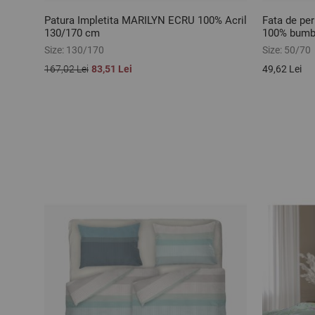
Patura Impletita MARILYN ECRU 100% Acril
Fata de p
130/170 cm
100% bumba
Size:
130/170
Size:
50/70
167,02 Lei
83,51 Lei
49,62 Lei