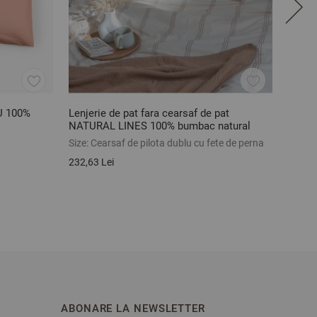
U 100%
Lenjerie de pat fara cearsaf de pat
Cears
NATURAL LINES 100% bumbac natural
160/2
netratat 3 piese
Size:
Cearsaf de pilota dublu cu fete de perna
Size:
1
232,63 Lei
108,95
ABONARE LA NEWSLETTER