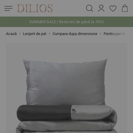
SUMMER SALE | Reduceri de până la 70%!
Skip to Content
Acasă
Lenjerii de pat
Cumpara dupa dimensiune
Pentru pat de o 