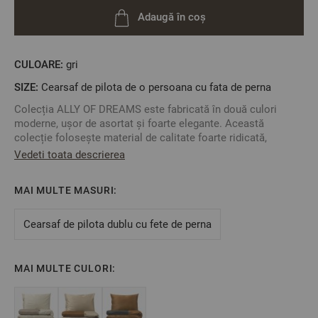
Adaugă în coș
CULOARE:
gri
SIZE:
Cearsaf de pilota de o persoana cu fata de perna
Colecția ALLY OF DREAMS este fabricată în două culori
moderne, ușor de asortat și foarte elegante. Această
colecție folosește material de calitate foarte ridicată,
bumbacul satinat.
Vedeti toata descrierea
Bumbacul satinat este o țesătură de ultimă generație
caracterizată prin moliciune, structură fină, durabilitate
MAI MULTE MASURI:
ridicată și contracție scăzută.
Cearșaful de pilotă se închide cu nasturi în partea de jos iar
Cearsaf de pilota dublu cu fete de perna
fețele de pernă se închid cu nasturi pe latura scurtă.
Lenjeria de pat are un tratament special "easy care" care
reduce șifonarea după spălare iar vopsirea reactivă a
MAI MULTE CULORI:
țesăturii protejează culorile așternutului pentru mai mult
timp.
Spălați și călcați numai la temperatura recomandată indicată