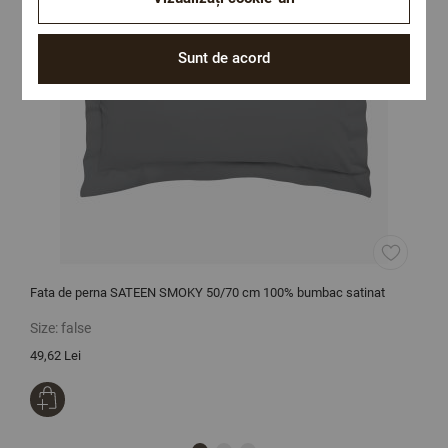
Sunt de acord
Fata de perna SATEEN SMOKY 50/70 cm 100% bumbac satinat
C
s
Size:
false
S
49,62 Lei
1