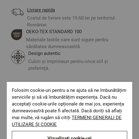
Livrare rapida
Costul de livrare este 19.60 lei pe teritoriul
României.
ОЕКО-ТЕX STANDARD 100
Materiale textile care sunt sigure pentru
sănătatea dumneavoastră.
Design autentic
Culori și imprimeuri pentru orice stil și
preferință.
Folosim cookie-uri pentru a ne ajuta să ne îmbunătățim
Optiuni de a combina
serviciile și să vă îmbunătățim experiența. Dacă nu
acceptați cookie-urile opționale de mai jos, experiența
dumneavoastră poate fi afectată. Dacă doriți să aflați
mai multe, vă rugăm să citiți
TERMENI GENERALI DE
UTILIZARE ȘI COOKIE
Vizualizați cookie-uri