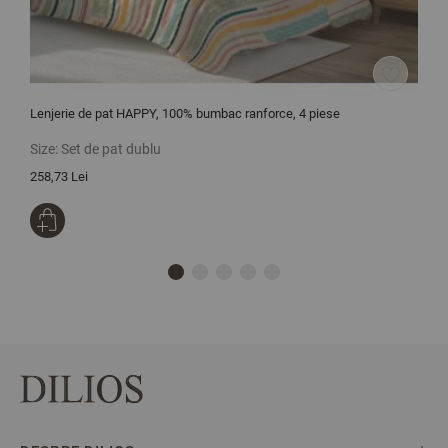
Lenjerie de pat HAPPY, 100% bumbac ranforce, 4 piese
P
Size:
Set de pat dublu
S
258,73 Lei
1