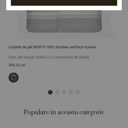
Lenjerie de pat NORTH 100% bumbac ranforce 5 piese
L
Size:
Set de pat dublu cu 2 cearșafuri de pilotă
S
336,13 Lei
3
Populare in aceasta categorie