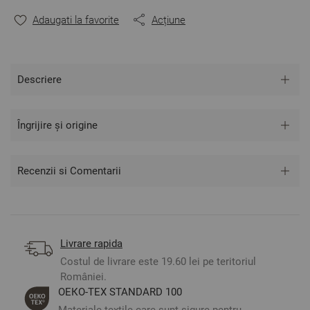
Mărime:
Adaugati la favorite
Acțiune
Cearșaf de pat - 220/240 cm - 1 bucată
Cearșaf de pilotă - 150/215 cm - 2 bucăți
Fețe de pernă - 50/70 cm - 2 bucăți
Descriere
** Fotografiile sunt orientative. Poate varia ușor culoarea
sau tonalitatea.
Îngrijire și origine
Recenzii si Comentarii
Livrare rapida
Costul de livrare este 19.60 lei pe teritoriul
României.
ОЕКО-ТЕX STANDARD 100
Materiale textile care sunt sigure pentru