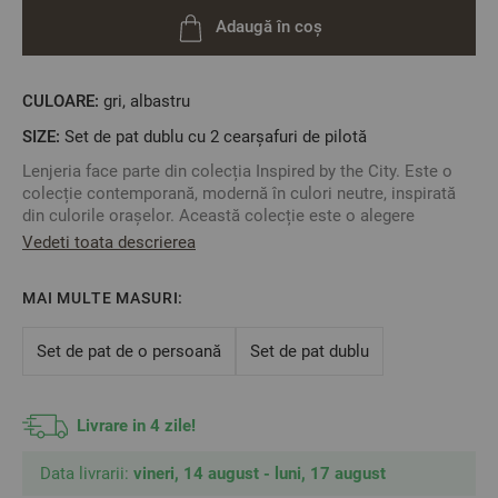
Adaugă în coș
CULOARE:
gri, albastru
SIZE:
Set de pat dublu cu 2 cearșafuri de pilotă
Lenjeria face parte din colecția Inspired by the City. Este o
colecție contemporană, modernă în culori neutre, inspirată
din culorile orașelor. Această colecție este o alegere
minunată pentru tineri și adolescenți, dar și pentru cei cărora
Vedeti toata descrierea
le plac orașele mari cu farmecul lor aparte.
Cearșaful pentru pilotă se închide cu capse.
MAI MULTE MASURI:
Fețele de pernă se închid pe latura scurtă.
Este o lenjerie foarte moale datorită calității bumbacului
Set de pat de o persoană
Set de pat dublu
ranforce. Nu se va micșora cu mai mult de 4% dacă este
întreținută corespunzător.
Spălați și călcați numai la temperatura recomandată
Livrare in 4 zile!
indicată pe etichetă pentru a asigura o durată lungă de
viață a lenjeriei dumneavoastră de pat.
Fabricat în Bulgaria
Data livrarii:
vineri, 14 august - luni, 17 august
Material: 100% Bumbac Ranforce