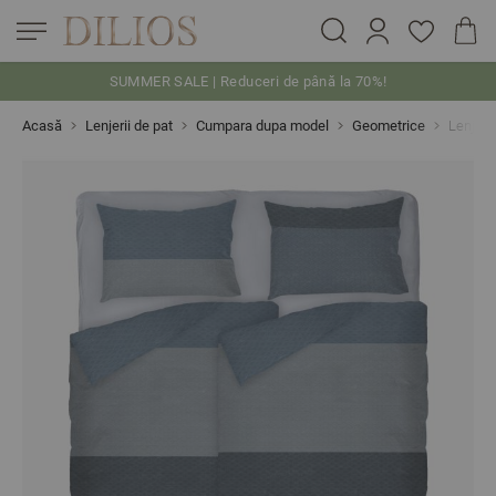
SUMMER SALE | Reduceri de până la 70%!
Skip to Content
Acasă
Lenjerii de pat
Cumpara dupa model
Geometrice
Lenjeri