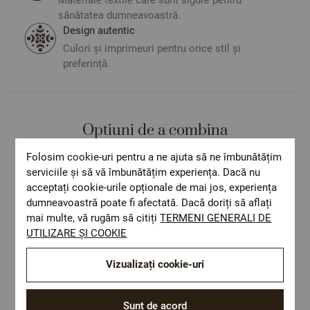
sănătatea dumneavoastră.
Design autentic
Culori și imprimeuri pentru orice stil și
preferință.
Optiuni de a combina
Folosim cookie-uri pentru a ne ajuta să ne îmbunătățim
serviciile și să vă îmbunătățim experiența. Dacă nu
acceptați cookie-urile opționale de mai jos, experiența
dumneavoastră poate fi afectată. Dacă doriți să aflați
mai multe, vă rugăm să citiți
TERMENI GENERALI DE
UTILIZARE ȘI COOKIE
Vizualizați cookie-uri
Sunt de acord