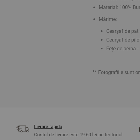
Material: 100% B
Mărime:
Cearșaf de pat
Cearșaf de pil
Fețe de pernă -
** Fotografiile sunt o
Livrare rapida
Costul de livrare este 19.60 lei pe teritoriul