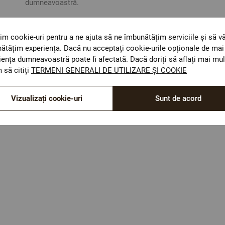
dumneavoastră.
im cookie-uri pentru a ne ajuta să ne îmbunătățim serviciile și să v
ătățim experiența. Dacă nu acceptați cookie-urile opționale de mai 
iența dumneavoastră poate fi afectată. Dacă doriți să aflați mai mul
 să citiți
TERMENI GENERALI DE UTILIZARE ȘI COOKIE
Optiuni de a combina
Vizualizați cookie-uri
Sunt de acord