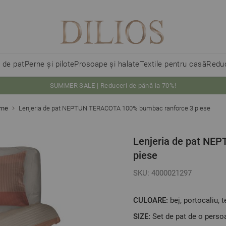
i de pat
Perne și pilote
Prosoape și halate
Textile pentru casă
Reduc
SUMMER SALE | Reduceri de până la 70%!
rne
Lenjeria de pat NEPTUN TERACOTA 100% bumbac ranforce 3 piese
Lenjeria de pat NE
piese
SKU: 4000021297
CULOARE:
bej, portocaliu, 
SIZE:
Set de pat de o perso