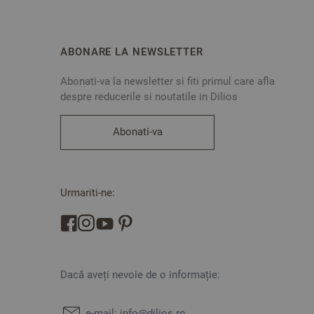
ABONARE LA NEWSLETTER
Abonati-va la newsletter si fiti primul care afla
despre reducerile si noutatile in Dilios
Abonati-va
Urmariti-ne:
Dacă aveți nevoie de o informație:
e-mail:
info@dilios.ro