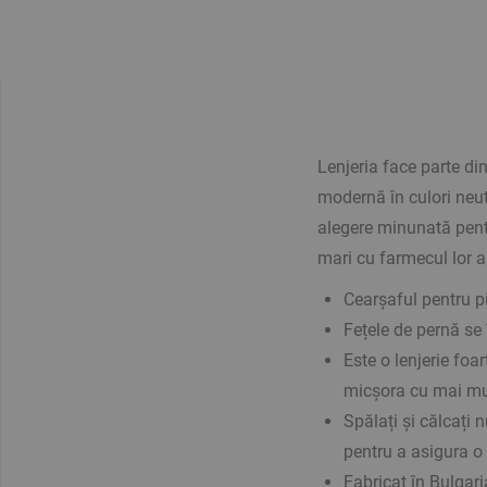
Lenjeria face parte di
modernă în culori neutr
alegere minunată pentru
mari cu farmecul lor 
Cearșaful pentru p
Fețele de pernă se 
Este o lenjerie foa
micșora cu mai mul
Spălați și călcați
pentru a asigura o
Fabricat în Bulgari