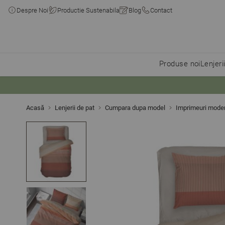
Despre Noi
Productie Sustenabila
Blog
Contact
Produse noi
Lenjeri
Skip to Content
Acasă
Lenjerii de pat
Cumpara dupa model
Imprimeuri mode