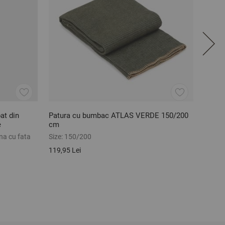
at din
Patura cu bumbac ATLAS VERDE 150/200
Lenje
e
cm
bumba
na cu fata
Size:
150/200
Size:
C
119,95 Lei
330,02