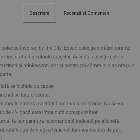
Descriere
Recenzii si Comentarii
n colecția Inspired by the City. Este o colecție contemporană,
e, inspirată din culorile orașelor. Această colecție este o
 tineri și adolescenți, dar și pentru cei cărora le plac orașele
aparte.
ilotă se închide cu capse.
închid pe latura scurtă.
rte moale datorită calității bumbacului ranforce. Nu se va
t de 4% dacă este întreținută corespunzător.
 numai la temperatura recomandată indicată pe etichetă
 durată lungă de viață a lenjeriei dumneavoastră de pat.
a