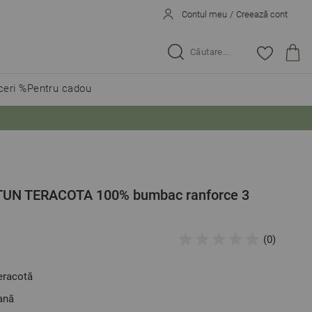
Contul meu
/
Creează cont
Caută...
eri %
Pentru cadou
PTUN TERACOTA 100% bumbac ranforce 3
(0)
teracotă
ană