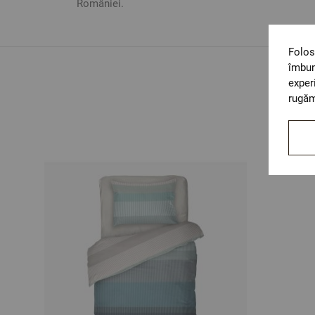
României.
Folos
îmbun
exper
rugăm