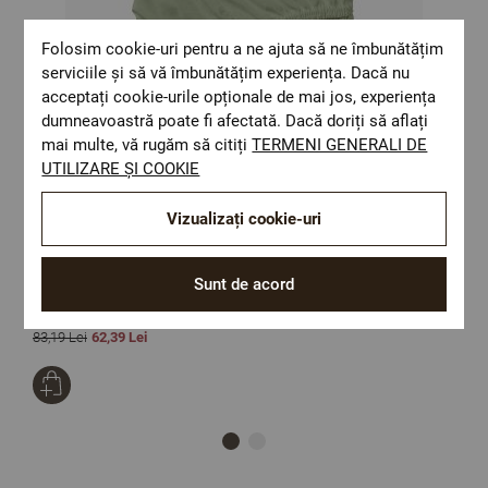
Folosim cookie-uri pentru a ne ajuta să ne îmbunătățim
serviciile și să vă îmbunătățim experiența. Dacă nu
acceptați cookie-urile opționale de mai jos, experiența
dumneavoastră poate fi afectată. Dacă doriți să aflați
mai multe, vă rugăm să citiți
TERMENI GENERALI DE
UTILIZARE ȘI COOKIE
Vizualizați cookie-uri
Cearsaf de pat cu elastic VERDE NOU 90/200/25 cm 100% bumbac
F
Sunt de acord
ranforce
Size:
90/200/25
S
83,19 Lei
62,39 Lei
2