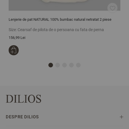
Lenjerie de pat NATURAL 100% bumbac natural netratat 2 piese
L
p
Size:
Cearsaf de pilota de o persoana cu fata de perna
S
156,99 Lei
1
DESPRE DILIOS