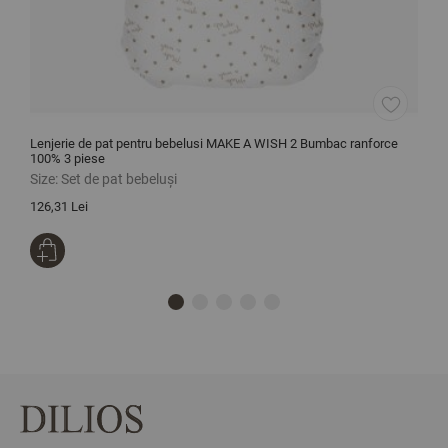
Lenjerie de pat pentru bebelusi MAKE A WISH 2 Bumbac ranforce
L
100% 3 piese
3
Size:
Set de pat bebeluși
S
126,31 Lei
1