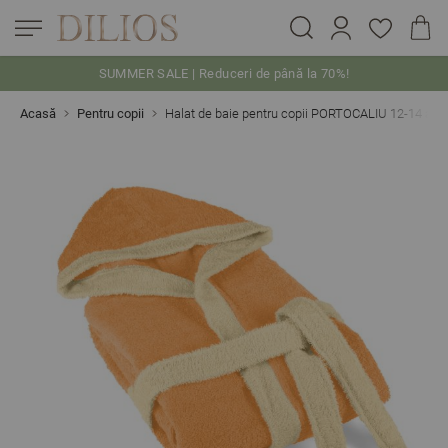
SUMMER SALE | Reduceri de până la 70%!
Skip to Content
Acasă
Pentru copii
Halat de baie pentru copii PORTOCALIU 12-14 an