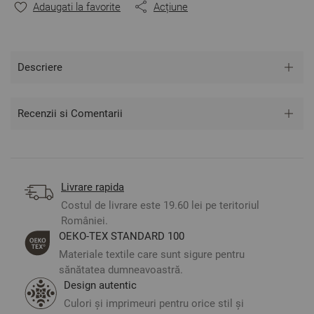
Adaugati la favorite
Acțiune
copiilor
Halatul de baie este potrivit pentru copiii între 12 și 14
ani, care au înălțimea orientativă 152-164 cm.
Vârstă: 12-14 ani.
Glugă:
Da
Descriere
Mărime: Lungime fără glugă - 105 cm, Lățime - 54 cm,
Lungimea mânecii - 50 cm
Buzunar: 1 exterior
Recenzii si Comentarii
Culoare: Portocaliu
2
Material: 100% Bumbacк, 350 gr/m
Livrare rapida
Costul de livrare este 19.60 lei pe teritoriul
**Fotografiile sunt orientative. Poate varia ușor culoarea sau
tonalitatea.
României.
ОЕКО-ТЕX STANDARD 100
Materiale textile care sunt sigure pentru
sănătatea dumneavoastră.
Design autentic
Culori și imprimeuri pentru orice stil și