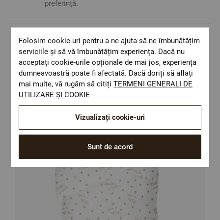
preferință.
Folosim cookie-uri pentru a ne ajuta să ne îmbunătățim
Populare in aceasta categorie
serviciile și să vă îmbunătățim experiența. Dacă nu
acceptați cookie-urile opționale de mai jos, experiența
dumneavoastră poate fi afectată. Dacă doriți să aflați
mai multe, vă rugăm să citiți
TERMENI GENERALI DE
UTILIZARE ȘI COOKIE
Vizualizați cookie-uri
Sunt de acord