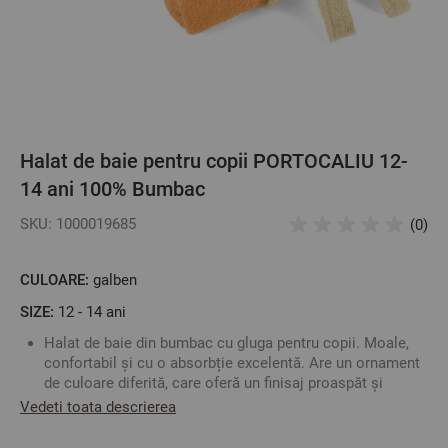
Halat de baie pentru copii PORTOCALIU 12-
14 ani 100% Bumbac
SKU: 1000019685
(0)
CULOARE:
galben
SIZE:
12 - 14 ani
Halat de baie din bumbac cu gluga pentru copii. Moale,
confortabil și cu o absorbție excelentă. Are un ornament
de culoare diferită, care oferă un finisaj proaspăt și
frumos halatului.
Vedeti toata descrierea
Fabricat din 100% bumbac - garantat pentru a absorbi
umezeala, se usucă rapid și nu irită pielea delicată a