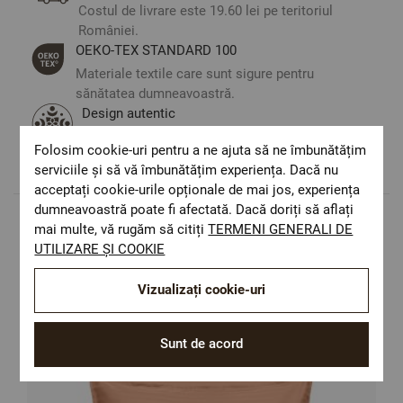
Costul de livrare este 19.60 lei pe teritoriul
României.
ОЕКО-ТЕX STANDARD 100
Materiale textile care sunt sigure pentru
sănătatea dumneavoastră.
Design autentic
Culori și imprimeuri pentru orice stil și
Folosim cookie-uri pentru a ne ajuta să ne îmbunătățim
preferință.
serviciile și să vă îmbunătățim experiența. Dacă nu
acceptați cookie-urile opționale de mai jos, experiența
dumneavoastră poate fi afectată. Dacă doriți să aflați
mai multe, vă rugăm să citiți
TERMENI GENERALI DE
Populare in aceasta categorie
UTILIZARE ȘI COOKIE
Vizualizați cookie-uri
Sunt de acord