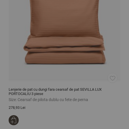
Lenjerie de pat cu dungi fara cearsaf de pat SEVILLA LUX
L
PORTOCALIU 3 piese
Size:
Cearsaf de pilota dublu cu fete de perna
S
278,93 Lei
2