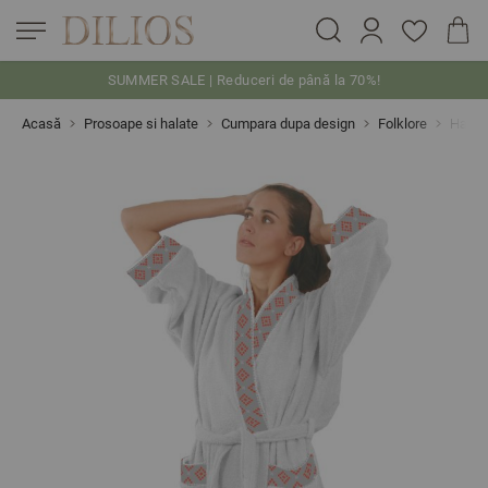
SUMMER SALE | Reduceri de până la 70%!
Skip to Content
Acasă
Prosoape si halate
Cumpara dupa design
Folklore
Halat