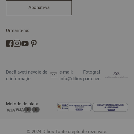
Abonati-va
Urmariti-ne:
Dacă aveți nevoie de
e-mail:
Fotograf
o informație:
info@dilios.ro
partener:
Metode de plata:
© 2024 Dilios Toate drepturile rezervate.