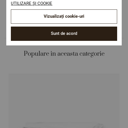
UTILIZARE ȘI COOKIE
sănătatea dumneavoastră.
Design autentic
Vizualizați cookie-uri
Culori și imprimeuri pentru orice stil și
preferință.
Sunt de acord
Populare in aceasta categorie