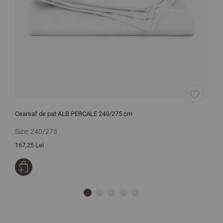
Cearsaf de pat ALB PERCALE 240/275 cm
L
Size:
240/275
S
167,25 Lei
2