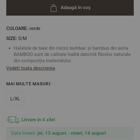
Adaugă în coș
CULOARE:
verde
SIZE:
S/M
Halatele de baie din micro bumbac și bambus din seria
BAMBOO sunt de calitate înaltă datorită fibrelor naturale
din compoziția materialului.
Fibrele de bambus au proprietăți antibacteriene și o
Vedeti toata descrierea
capacitate de absorbție mare.
Halatele le puteți combina cu prosoapele din seria
MAI MULTE MASURI:
BAMBOO și aveți un set de baie complet, în ton simplu și
elegant.
L/XL
Culoare
:
Verde Închis
Material
:
50 % micro bumbac 50% bambus
2
Livrare in 4 zile!
Densitate
:
400 gr/m
Mărime
:
S/ML
Data livrarii:
joi, 13 august - vineri, 14 august
** Fotografiile sunt orientative. Poate varia ușor culoarea sau