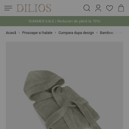
SUMMER SALE | Reduceri de până la 70%!
Skip to Content
Acasă
Prosoape si halate
Cumpara dupa design
Bamboo
Halat