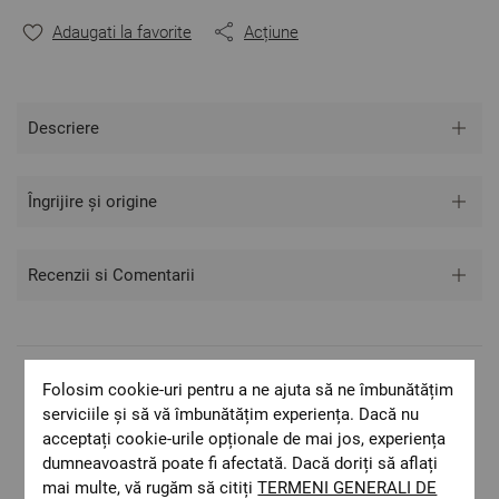
tonalitatea.
Adaugati la favorite
Acțiune
Descriere
Îngrijire și origine
Recenzii si Comentarii
Folosim cookie-uri pentru a ne ajuta să ne îmbunătățim
Livrare rapida
serviciile și să vă îmbunătățim experiența. Dacă nu
Costul de livrare este 19.60 lei pe teritoriul
acceptați cookie-urile opționale de mai jos, experiența
României.
dumneavoastră poate fi afectată. Dacă doriți să aflați
ОЕКО-ТЕX STANDARD 100
mai multe, vă rugăm să citiți
TERMENI GENERALI DE
Materiale textile care sunt sigure pentru