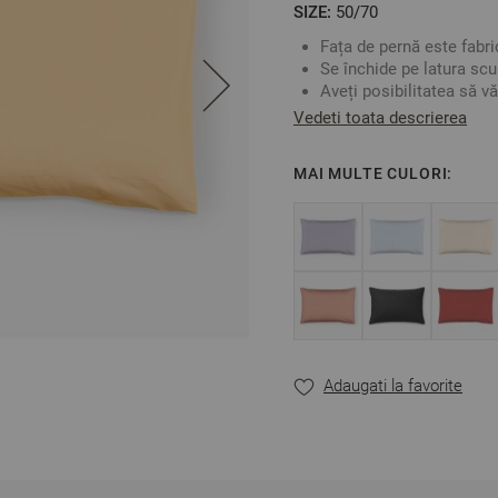
SIZE:
50/70
Fața de pernă este fabr
Se închide pe latura scu
Aveți posibilitatea să vă
lenjeria de pat, cearșaf
Vedeti toata descrierea
culorile după preferință.
Fabricat în Bulgaria
MAI MULTE CULORI:
Culoare:
Ocru
Material: 100% Bumbac
Mărime: 50/70 cm
** Fotografiile sunt orient
Adaugati la favorite