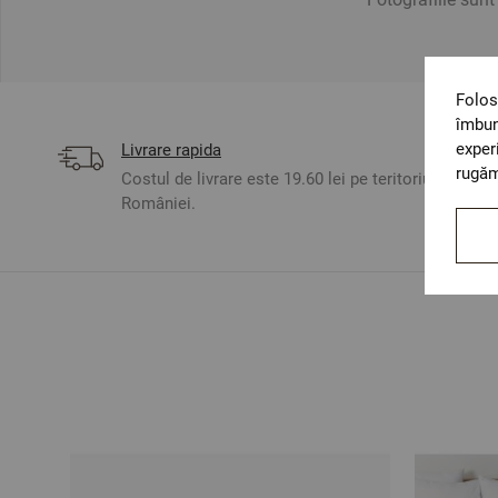
Folos
îmbun
exper
Livrare rapida
rugăm
Costul de livrare este 19.60 lei pe teritoriul
României.