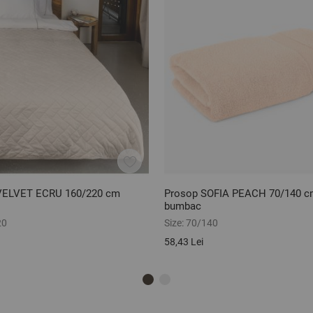
 VELVET ECRU 160/220 cm
Prosop SOFIA PEACH 70/140 c
bumbac
20
Size:
70/140
58,43 Lei