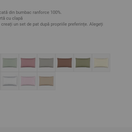
icată din bumbac ranforce 100%.
rtă cu clapă
 creați un set de pat după propriile preferințe. Alegeți
ul sau fețele de pernă într-o singură culoare sau combinați
 Raforce
ative. Poate varia ușor culoarea sau tonalitatea.