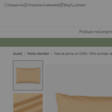
Despre Noi
Productie Sustenabila
Blog
Contact
Produse noi
Lenjeri
Skip to Content
Acasă
Pentru dormitor
Fata de perna uni OCRU 100% bumbac r