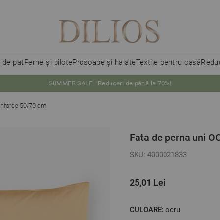
i de pat
Perne și pilote
Prosoape și halate
Textile pentru casă
Reduc
SUMMER SALE | Reduceri de până la 70%!
anforce 50/70 cm
Fata de perna uni 
SKU: 4000021833
25,01 Lei
CULOARE:
ocru