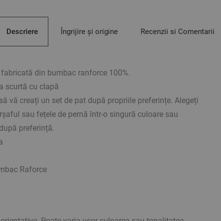
Descriere
Îngrijire și origine
Recenzii si Comentarii
 fabricată din bumbac ranforce 100%.
ra scurtă cu clapă
să vă creați un set de pat după propriile preferințe. Alegeți
arșaful sau fețele de pernă într-o singură culoare sau
după preferință.
a
umbac Raforce
rientative. Poate varia ușor culoarea sau tonalitatea.