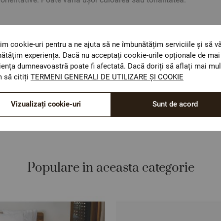
im cookie-uri pentru a ne ajuta să ne îmbunătățim serviciile și să v
ătățim experiența. Dacă nu acceptați cookie-urile opționale de mai 
iența dumneavoastră poate fi afectată. Dacă doriți să aflați mai mul
ОЕКО-ТЕX STANDARD 100
 să citiți
TERMENI GENERALI DE UTILIZARE ȘI COOKIE
Materiale textile care sunt sigure pentru sănătatea
dumneavoastră.
Vizualizați cookie-uri
Sunt de acord
Populare in aceasta categorie