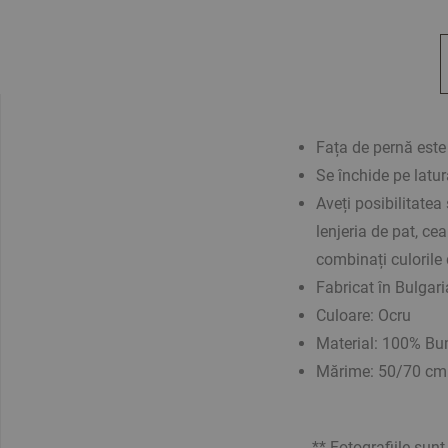
Fața de pernă este
Se închide pe latu
Aveți posibilitatea 
lenjeria de pat, ce
combinați culorile 
Fabricat în Bulgari
Culoare:
Ocru
Material: 100% B
Mărime: 50/70 cm
** Fotografiile sunt o