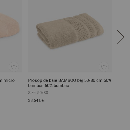
m micro
Prosop de baie BAMBOO bej 50/80 cm 50%
Cears
bambus 50% bumbac
140/2
Size:
50/80
Size:
1
33,64 Lei
137,12