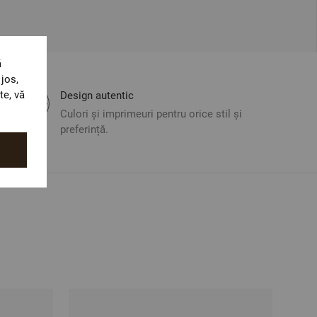
ă
jos,
te, vă
Design autentic
Culori și imprimeuri pentru orice stil și
preferință.