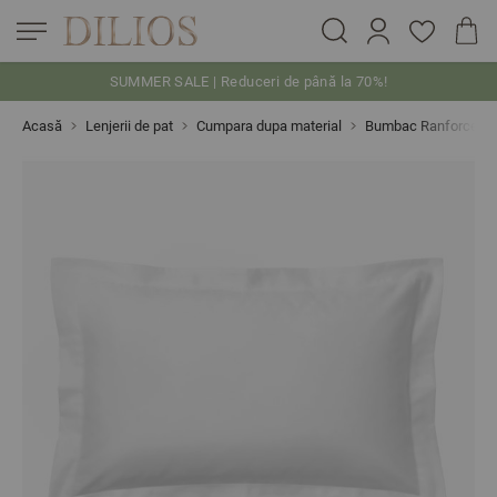
SUMMER SALE | Reduceri de până la 70%!
Skip to Content
Acasă
Lenjerii de pat
Cumpara dupa material
Bumbac Ranforce