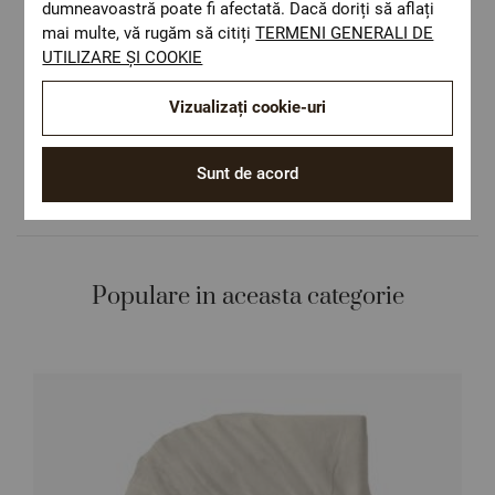
dumneavoastră poate fi afectată. Dacă doriți să aflați
Costul de livrare este 19.60 lei pe teritoriul
mai multe, vă rugăm să citiți
TERMENI GENERALI DE
României.
UTILIZARE ȘI COOKIE
ОЕКО-ТЕX STANDARD 100
Materiale textile care sunt sigure pentru
Vizualizați cookie-uri
sănătatea dumneavoastră.
Design autentic
Culori și imprimeuri pentru orice stil și
Sunt de acord
preferință.
Populare in aceasta categorie