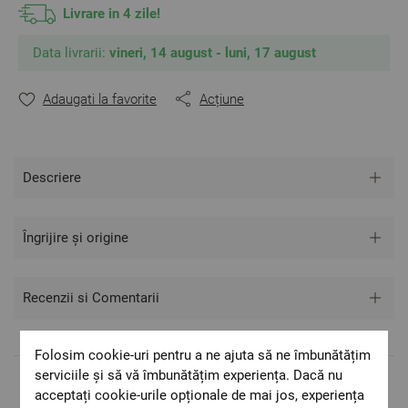
Livrare in 4 zile!
Data livrarii:
vineri, 14 august - luni, 17 august
Adaugati la favorite
Acțiune
Descriere
Îngrijire și origine
Recenzii si Comentarii
Folosim cookie-uri pentru a ne ajuta să ne îmbunătățim
serviciile și să vă îmbunătățim experiența. Dacă nu
Livrare rapida
acceptați cookie-urile opționale de mai jos, experiența