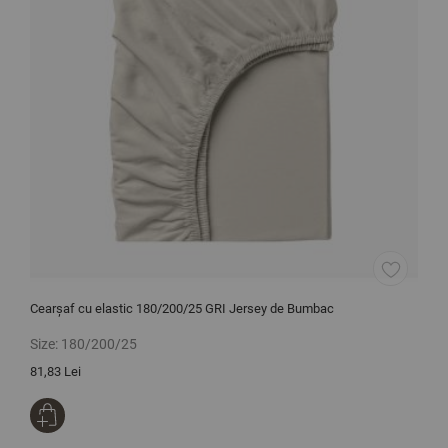
Cearșaf cu elastic 180/200/25 GRI Jersey de Bumbac
C
Size:
180/200/25
S
81,83 Lei
1