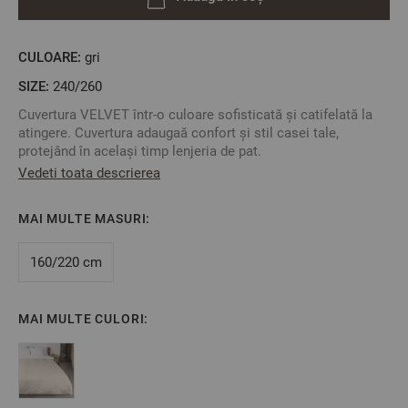
CULOARE:
gri
SIZE:
240/260
Cuvertura VELVET într-o culoare sofisticată și catifelată la
atingere. Cuvertura adaugaă confort și stil casei tale,
protejând în același timp lenjeria de pat.
Vedeti toata descrierea
Un cadou deosebit de potrivit pentru o nuntă, o casă nouă
sau pentru cei dragi.
MAI MULTE MASURI:
Avantaje:
Oferă un aspect finisat și ordonat dormitorului.
160/220 cm
Design luxos cu un aspect catifelat.
Protejează lenjeria de pat.
Se combină cu succes cu lenjerie de pat din diferite
MAI MULTE CULORI:
materiale.
Potrivită pentru utilizare pe tot parcursul anului.
Un cadou minunat pentru orice ocazie.
Caracteristici: