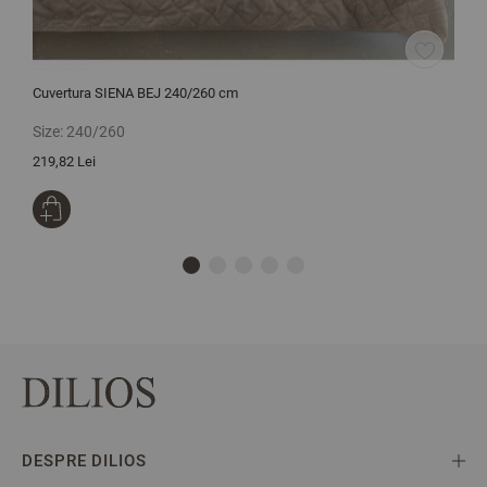
Cuvertura SIENA BEJ 240/260 cm
C
Size:
240/260
S
219,82 Lei
1
DESPRE DILIOS