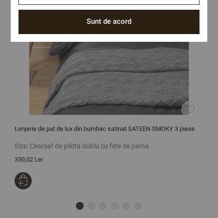
Sunt de acord
Lenjerie de pat de lux din bumbac satinat SATEEN SMOKY 3 piese
L
S
Size:
Cearsaf de pilota dublu cu fete de perna
S
330,02 Lei
3