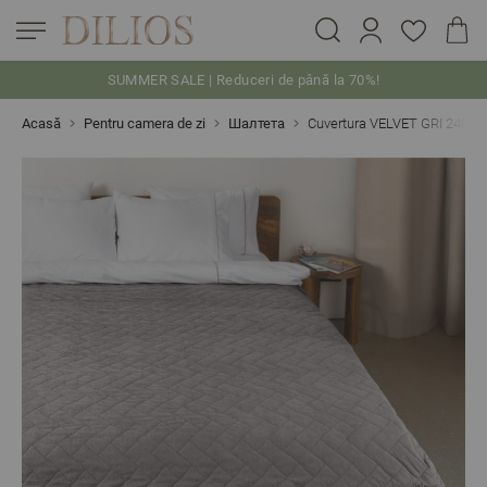
SUMMER SALE | Reduceri de până la 70%!
Skip to Content
Acasă
Pentru camera de zi
Шалтета
Cuvertura VELVET GRI 240/2