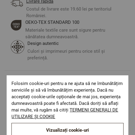
Livrare rapida
Costul de livrare este 19.60 lei pe teritoriul
României.
ОЕКО-ТЕX STANDARD 100
Materiale textile care sunt sigure pentru
sănătatea dumneavoastră.
Design autentic
Culori și imprimeuri pentru orice stil și
preferință.
Folosim cookie-uri pentru a ne ajuta să ne îmbunătățim
Optiuni de a combina
serviciile și să vă îmbunătățim experiența. Dacă nu
acceptați cookie-urile opționale de mai jos, experiența
dumneavoastră poate fi afectată. Dacă doriți să aflați
mai multe, vă rugăm să citiți
TERMENI GENERALI DE
UTILIZARE ȘI COOKIE
Vizualizați cookie-uri