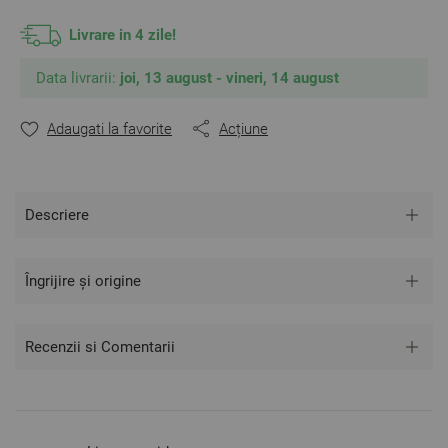
Material: 100% Poliester
Culoare: Gri
Livrare in 4 zile!
Mărime: 240/260 cm
Data livrarii:
joi, 13 august - vineri, 14 august
** Fotografiile sunt orientative. Poate varia ușor culoarea sau
tonalitatea.
Adaugati la favorite
Acțiune
Descriere
Îngrijire și origine
Recenzii si Comentarii