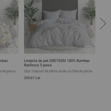
umbac
Lenjeria de pat GREYSON 100% Bumbac
Lenje
Ranforce 3 piese
ranfor
te de perna
Size:
Cearsaf de pilota dublu cu fete de perna
Size:
S
209,61 Lei
258,73