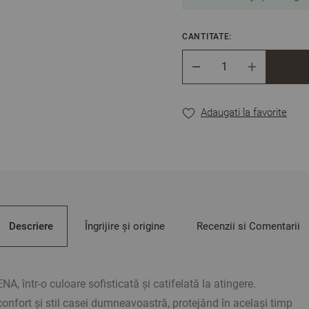
CANTITATE:
Cantitate
Adaugati la favorite
Descriere
Îngrijire și origine
Recenzii si Comentarii
A, într-o culoare sofisticată și catifelată la atingere.
nfort și stil casei dumneavoastră, protejând în același timp