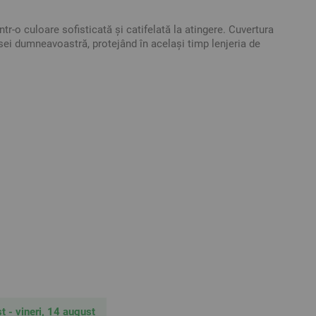
tr-o culoare sofisticată și catifelată la atingere. Cuvertura
asei dumneavoastră, protejând în același timp lenjeria de
it pentru o nuntă, o casă nouă sau pentru cei dragi.
rdonat dormitorului.
atifelat.
 tot parcursul anului.
ice ocazie.
tive. Poate varia ușor culoarea sau tonalitatea.
t - vineri, 14 august