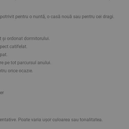
otrivit pentru o nuntă, o casă nouă sau pentru cei dragi.
t și ordonat dormitorului.
ect catifelat.
pat.
are pe tot parcursul anului.
ru orice ocazie.
er
ientative. Poate varia ușor culoarea sau tonalitatea.