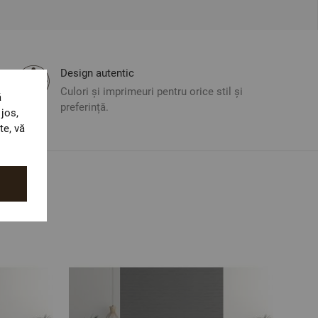
Design autentic
Culori și imprimeuri pentru orice stil și
ă
preferință.
jos,
te, vă