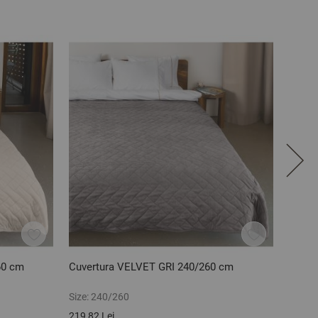
60 cm
Cuvertura VELVET GRI 240/260 cm
Cuver
Size:
240/260
Size:
1
219,82 Lei
128,90