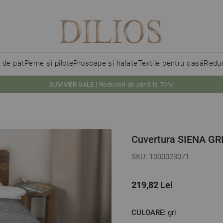
i de pat
Perne și pilote
Prosoape și halate
Textile pentru casă
Reduc
SUMMER SALE | Reduceri de până la 70%!
Cuvertura SIENA GR
SKU: 1000023071
219,82 Lei
CULOARE:
gri