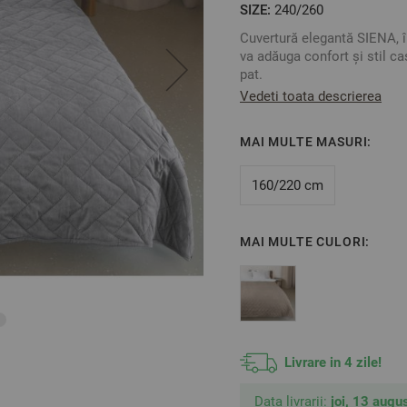
SIZE:
240/260
Cuvertură elegantă SIENA, în
va adăuga confort și stil c
pat.
Vedeti toata descrierea
Un cadou deosebit de potriv
Avantaje:
MAI MULTE MASURI:
Oferă un aspect finisat și o
Design luxos cu un aspect c
160/220 cm
Protejează lenjeria de pat.
Potrivită pentru utilizare pe
Un cadou minunat pentru or
MAI MULTE CULORI:
Caracteristici:
Material: 100% poliester
Culoare: Gri
Mărime: 240/260 cm
** Fotografiile sunt orienta
Livrare in 4 zile!
Data livrarii:
joi, 13 augus