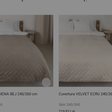
SIENA BEJ 240/260 cm
Cuvertura VELVET ECRU 240/2
60
Size:
240/260
219,82 Lei