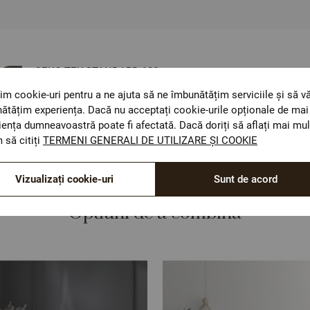
ОЕКО-ТЕX STANDARD 100
Materiale textile care sunt sigure pentru sănătatea
im cookie-uri pentru a ne ajuta să ne îmbunătățim serviciile și să v
dumneavoastră.
ătățim experiența. Dacă nu acceptați cookie-urile opționale de mai 
iența dumneavoastră poate fi afectată. Dacă doriți să aflați mai mul
 să citiți
TERMENI GENERALI DE UTILIZARE ȘI COOKIE
Vizualizați cookie-uri
Sunt de acord
Optiuni de a combina