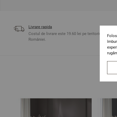
Livrare rapida
Costul de livrare este 19.60 lei pe teritoriul
Folos
României.
îmbun
exper
rugăm