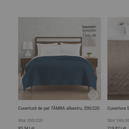
Cuvertură de pat TĂMRA albastru, 200/220
Cuvertura 
Size:
200/220
Size:
240/2
95,34 Lei
219,82 Lei